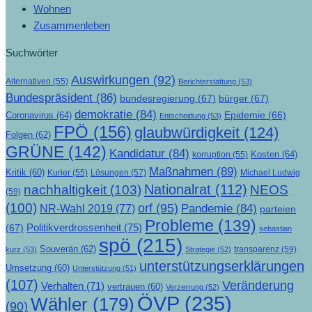
Wohnen
Zusammenleben
Suchwörter
Auswirkungen
(92)
Alternativen
(55)
Berichterstattung
(53)
Bundespräsident
(86)
bundesregierung
(67)
bürger
(67)
demokratie
(84)
Epidemie
(66)
Coronavirus
(64)
Entscheidung
(53)
FPÖ
(156)
glaubwürdigkeit
(124)
Folgen
(62)
GRÜNE
(142)
Kandidatur
(84)
Kosten
(64)
korruption
(55)
Maßnahmen
(89)
Kritik
(60)
Lösungen
(57)
Michael Ludwig
Kurier
(55)
Nationalrat
(112)
nachhaltigkeit
(103)
NEOS
(59)
(100)
orf
(95)
Pandemie
(84)
NR-Wahl 2019
(77)
parteien
Probleme
(139)
Politikverdrossenheit
(75)
(67)
sebastian
spö
(215)
Souverän
(62)
transparenz
(59)
kurz
(53)
Strategie
(52)
unterstützungserklärungen
Umsetzung
(60)
Unterstützung
(51)
(107)
Veränderung
Verhalten
(71)
vertrauen
(60)
Verzerrung
(52)
ÖVP
(235)
Wähler
(179)
(90)