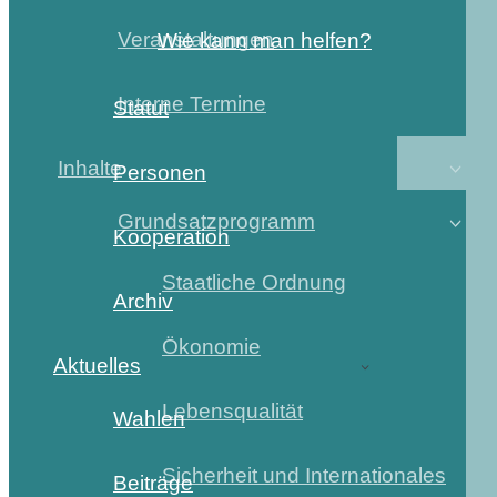
Veranstaltungen
Wie kann man helfen?
Interne Termine
Statut
Inhalte
Personen
Grundsatzprogramm
Kooperation
Staatliche Ordnung
Archiv
Ökonomie
Aktuelles
Lebensqualität
Wahlen
Sicherheit und Internationales
Beiträge