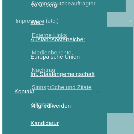
Datenschutzbeauftragter
Vorarlberg
Impressum (etc.)
Wien
Externe Links
Auslandsösterreicher
Medienberichte
Europäische Union
Nachtrag
Int. Staatengemeinschaft
Sinnsprüche und Zitate
Kontakt
Sitemap
Mitglied werden
Kandidatur