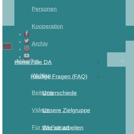
Personen
Kooperation
Archiv
Aktuelles
Home / die DA
Wahlen
Häufige Fragen (FAQ)
Beiträge
Unterschiede
Videos
Unsere Zielgruppe
Für die Presse
Wie wir arbeiten