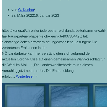
von
G. Kuchta
28. März 2022
16. Januar 2023
https://kurier.at/chronik/niederoesterreich/landarbeiterkammerwahl-
faellt-aus-parteien-haben-sich-geeinigt/400786442 Zitat:
Schwierige Zeiten erfordern oft ungewöhnliche Lösungen: Die
vertretenen Fraktionen in der
NÖ Landarbeiterkammer verständigten sich aufgrund der
aktuellen Corona-Krise auf einen gemeinsamen Wahlvorschlag für
die Wahl im Mai. … „Die Landeswahlbehörde muss diesen
Vorschlag jetzt noch prüfen. Die Entscheidung
LAK-
erfolgt…
Weiterlesen »
Wahl
fällt
aus:
Parteien
haben