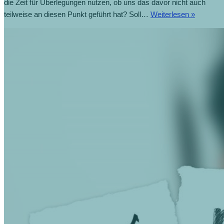
die Zeit für Überlegungen nutzen, ob uns das davor nicht auch
Die
teilweise an diesen Punkt geführt hat? Soll…
Weiterlesen »
Krise
zur
Neugesta
nutzen
(30.4.20