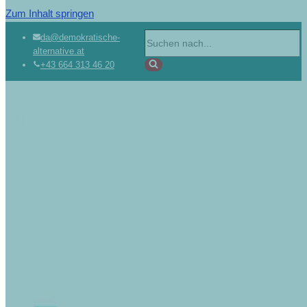
Zum Inhalt springen
Suchen
da@demokratische-
alternative.at
nach …
+43 664 313 46 20