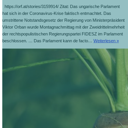
https://orf.at/stories/3159914/ Zitat: Das ungarische Parlament
hat sich in der Coronavirus-Krise faktisch entmachtet. Das
umstrittene Notstandsgesetz der Regierung von Ministerpräsident
Viktor Orban wurde Montagnachmittag mit der Zweidrittelmehrheit
der rechtspopulistischen Regierungspartei FIDESZ im Parlament
Unga
beschlossen. … Das Parlament kann de facto…
Weiterlesen »
Parl
fakti
entm
(1.4.