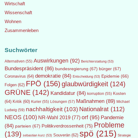
Wirtschaft
Wissenschaft
Wohnen
Zusammenleben
Suchwörter
Auswirkungen
(92)
Alternativen
(55)
Berichterstattung
(53)
Bundespräsident
(86)
bundesregierung
(67)
bürger
(67)
demokratie
(84)
Epidemie
(66)
Coronavirus
(64)
Entscheidung
(53)
FPÖ
(156)
glaubwürdigkeit
(124)
Folgen
(62)
GRÜNE
(142)
Kandidatur
(84)
Kosten
korruption
(55)
Maßnahmen
(89)
(64)
Kritik
(60)
Lösungen
(57)
Michael
Kurier
(55)
Nationalrat
(112)
nachhaltigkeit
(103)
Ludwig
(59)
NEOS
(100)
orf
(95)
Pandemie
NR-Wahl 2019
(77)
Probleme
(84)
Politikverdrossenheit
(75)
parteien
(67)
spö
(215)
(139)
Souverän
(62)
sebastian kurz
(53)
Strategie