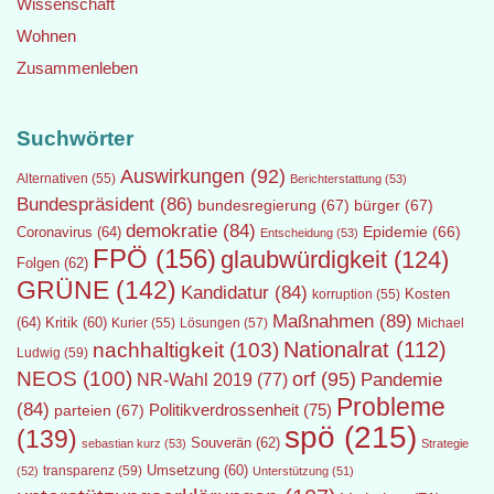
Wissenschaft
Wohnen
Zusammenleben
Suchwörter
Auswirkungen
(92)
Alternativen
(55)
Berichterstattung
(53)
Bundespräsident
(86)
bundesregierung
(67)
bürger
(67)
demokratie
(84)
Epidemie
(66)
Coronavirus
(64)
Entscheidung
(53)
FPÖ
(156)
glaubwürdigkeit
(124)
Folgen
(62)
GRÜNE
(142)
Kandidatur
(84)
Kosten
korruption
(55)
Maßnahmen
(89)
(64)
Kritik
(60)
Lösungen
(57)
Michael
Kurier
(55)
Nationalrat
(112)
nachhaltigkeit
(103)
Ludwig
(59)
NEOS
(100)
orf
(95)
Pandemie
NR-Wahl 2019
(77)
Probleme
(84)
Politikverdrossenheit
(75)
parteien
(67)
spö
(215)
(139)
Souverän
(62)
sebastian kurz
(53)
Strategie
transparenz
(59)
Umsetzung
(60)
(52)
Unterstützung
(51)