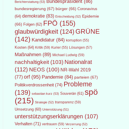
Bundespräsident
(86)
Berichterstattung
(53)
bundesregierung
(67)
bürger
(66)
Coronavirus
demokratie
(83)
Epidemie
(64)
Entscheidung
(52)
FPÖ
(155)
(66)
Folgen
(62)
GRÜNE
glaubwürdigkeit
(124)
(142)
Kandidatur
(84)
korruption
(55)
Kosten
(64)
Kritik
(59)
Lösungen
(57)
Kurier
(55)
Maßnahmen
(89)
Michael Ludwig
(59)
Nationalrat
nachhaltigkeit
(103)
(112)
NEOS
(100)
NR-Wahl 2019
orf
(95)
Pandemie
(84)
(77)
parteien
(67)
Probleme
Politikverdrossenheit
(74)
spö
(139)
Souverän
(61)
sebastian kurz
(53)
(215)
transparenz
(59)
Strategie
(52)
Umsetzung
(60)
Unterstützung
(51)
unterstützungserklärungen
(107)
Verhalten
(71)
vertrauen
(59)
Verzerrung
(52)