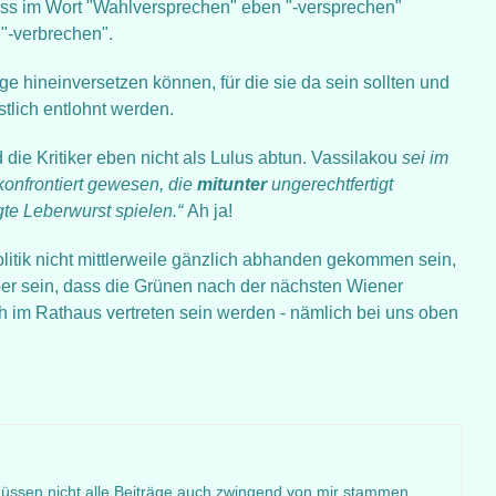
dass im Wort "Wahlversprechen" eben "-versprechen"
 "-verbrechen".
age hineinversetzen können, für die sie da sein sollten und
tlich entlohnt werden.
d die Kritiker eben nicht als Lulus abtun. Vassilakou
sei im
 konfrontiert gewesen, die
mitunter
ungerechtfertigt
gte Leberwurst spielen.“
Ah ja!
litik nicht mittlerweile gänzlich abhanden gekommen sein,
ber sein, dass die Grünen nach der nächsten Wiener
 im Rathaus vertreten sein werden - nämlich bei uns oben
müssen nicht alle Beiträge auch zwingend von mir stammen.