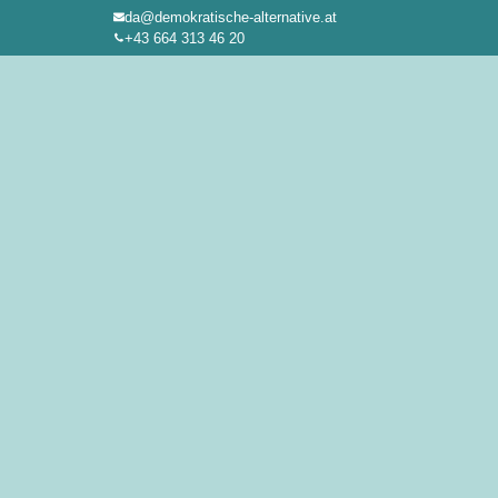
da@demokratische-alternative.at
Zum
+43 664 313 46 20
Inhalt
springen