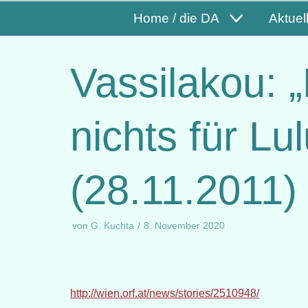
Home / die DA
Aktuel
Vassilakou: „
nichts für Lu
(28.11.2011)
von
G. Kuchta
8. November 2020
http://wien.orf.at/news/stories/2510948/