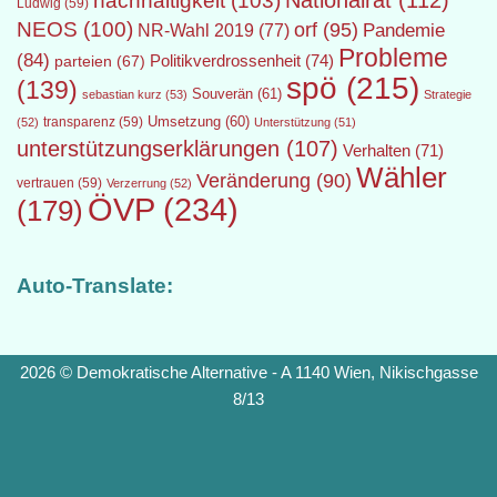
Nationalrat
(112)
nachhaltigkeit
(103)
Ludwig
(59)
NEOS
(100)
orf
(95)
Pandemie
NR-Wahl 2019
(77)
Probleme
(84)
Politikverdrossenheit
(74)
parteien
(67)
spö
(215)
(139)
Souverän
(61)
sebastian kurz
(53)
Strategie
transparenz
(59)
Umsetzung
(60)
(52)
Unterstützung
(51)
unterstützungserklärungen
(107)
Verhalten
(71)
Wähler
Veränderung
(90)
vertrauen
(59)
Verzerrung
(52)
ÖVP
(234)
(179)
Auto-Translate:
2026 © Demokratische Alternative - A 1140 Wien, Nikischgasse
8/13