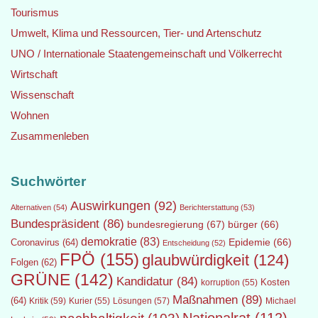
Tourismus
Umwelt, Klima und Ressourcen, Tier- und Artenschutz
UNO / Internationale Staatengemeinschaft und Völkerrecht
Wirtschaft
Wissenschaft
Wohnen
Zusammenleben
Suchwörter
Auswirkungen
(92)
Alternativen
(54)
Berichterstattung
(53)
Bundespräsident
(86)
bundesregierung
(67)
bürger
(66)
demokratie
(83)
Epidemie
(66)
Coronavirus
(64)
Entscheidung
(52)
FPÖ
(155)
glaubwürdigkeit
(124)
Folgen
(62)
GRÜNE
(142)
Kandidatur
(84)
Kosten
korruption
(55)
Maßnahmen
(89)
(64)
Kritik
(59)
Lösungen
(57)
Michael
Kurier
(55)