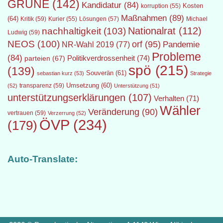
GRÜNE
(142)
Kandidatur
(84)
Kosten
korruption
(55)
Maßnahmen
(89)
(64)
Kritik
(59)
Lösungen
(57)
Michael
Kurier
(55)
Nationalrat
(112)
nachhaltigkeit
(103)
Ludwig
(59)
NEOS
(100)
orf
(95)
Pandemie
NR-Wahl 2019
(77)
Probleme
(84)
Politikverdrossenheit
(74)
parteien
(67)
spö
(215)
(139)
Souverän
(61)
sebastian kurz
(53)
Strategie
transparenz
(59)
Umsetzung
(60)
(52)
Unterstützung
(51)
unterstützungserklärungen
(107)
Verhalten
(71)
Wähler
Veränderung
(90)
vertrauen
(59)
Verzerrung
(52)
ÖVP
(234)
(179)
Auto-Translate: