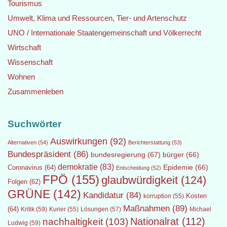
Tourismus
Umwelt, Klima und Ressourcen, Tier- und Artenschutz
UNO / Internationale Staatengemeinschaft und Völkerrecht
Wirtschaft
Wissenschaft
Wohnen
Zusammenleben
Suchwörter
Auswirkungen
(92)
Alternativen
(54)
Berichterstattung
(53)
Bundespräsident
(86)
bundesregierung
(67)
bürger
(66)
demokratie
(83)
Epidemie
(66)
Coronavirus
(64)
Entscheidung
(52)
FPÖ
(155)
glaubwürdigkeit
(124)
Folgen
(62)
GRÜNE
(142)
Kandidatur
(84)
Kosten
korruption
(55)
Maßnahmen
(89)
(64)
Kritik
(59)
Lösungen
(57)
Michael
Kurier
(55)
Nationalrat
(112)
nachhaltigkeit
(103)
Ludwig
(59)