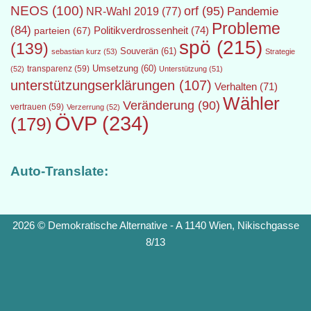
NEOS
(100)
orf
(95)
Pandemie
NR-Wahl 2019
(77)
Probleme
(84)
Politikverdrossenheit
(74)
parteien
(67)
spö
(215)
(139)
Souverän
(61)
sebastian kurz
(53)
Strategie
transparenz
(59)
Umsetzung
(60)
(52)
Unterstützung
(51)
unterstützungserklärungen
(107)
Verhalten
(71)
Wähler
Veränderung
(90)
vertrauen
(59)
Verzerrung
(52)
ÖVP
(234)
(179)
Auto-Translate:
2026 © Demokratische Alternative - A 1140 Wien, Nikischgasse
8/13