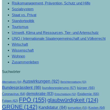
Risikomanagement, Prävention, Schutz und Hilfe
Sozialsystem
Staat vs. Privat
Standortpolitik
Tourismus
Umwelt, Klima und Ressourcen, Tier- und Artenschutz
UNO / Internationale Staatengemeinschaft und Völkerrecht
Wirtschaft
Wissenschaft
Wohnen
Zusammenleben
Suchwörter
Auswirkungen
(92)
Alternativen
(54)
Berichterstattung
(53)
Bundespräsident
(86)
bundesregierung
(67)
bürger
(66)
demokratie
(83)
Epidemie
(66)
Coronavirus
(64)
Entscheidung
(52)
FPÖ
(155)
glaubwürdigkeit
(124)
Folgen
(62)
GRÜNE
(142)
Kandidatur
(84)
Kosten
(64)
korruption
(55)