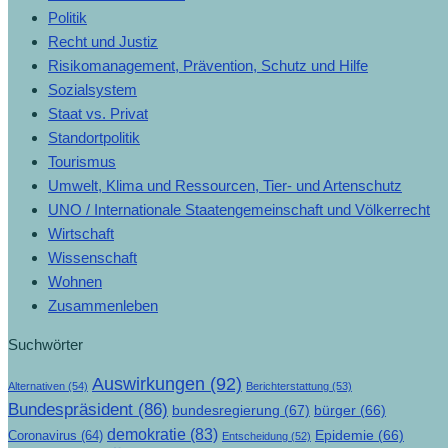
Politik
Recht und Justiz
Risikomanagement, Prävention, Schutz und Hilfe
Sozialsystem
Staat vs. Privat
Standortpolitik
Tourismus
Umwelt, Klima und Ressourcen, Tier- und Artenschutz
UNO / Internationale Staatengemeinschaft und Völkerrecht
Wirtschaft
Wissenschaft
Wohnen
Zusammenleben
Suchwörter
Auswirkungen
(92)
Alternativen
(54)
Berichterstattung
(53)
Bundespräsident
(86)
bundesregierung
(67)
bürger
(66)
demokratie
(83)
Epidemie
(66)
Coronavirus
(64)
Entscheidung
(52)