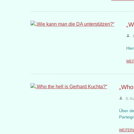
„W
Hie
WEI
„Who 
G. K
Über de
Parteig
WEITER