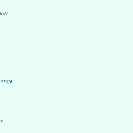
tei?
nzept-
um