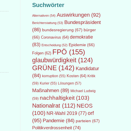
Suchwörter
Auswirkungen
(92)
Alternativen
(54)
Bundespräsident
Berichterstattung
(53)
(86)
bundesregierung
(67)
bürger
demokratie
(66)
Coronavirus
(64)
(83)
Epidemie
(66)
Entscheidung
(52)
FPÖ
(155)
Folgen
(62)
glaubwürdigkeit
(124)
GRÜNE
(142)
Kandidatur
(84)
Kosten
(64)
Kritik
korruption
(55)
(59)
Lösungen
(57)
Kurier
(55)
Maßnahmen
(89)
Michael Ludwig
nachhaltigkeit
(103)
(59)
Nationalrat
(112)
NEOS
(100)
orf
NR-Wahl 2019
(77)
(95)
Pandemie
(84)
parteien
(67)
Politikverdrossenheit
(74)