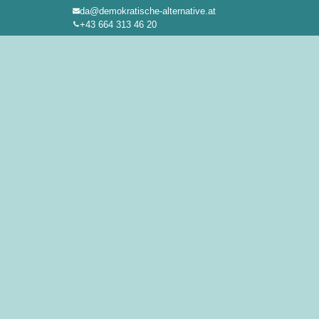
da@demokratische-alternative.at
Zum
+43 664 313 46 20
Inhalt
springen