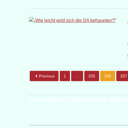
Previous
1
…
255
256
257
Zur restlichen Übersicht des gerade