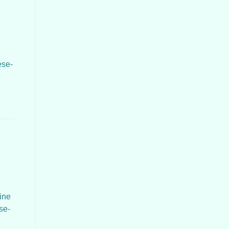
g
ese-
ine
se-