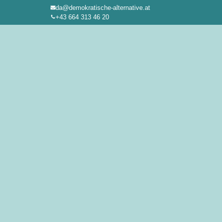
da@demokratische-alternative.at
Zum
+43 664 313 46 20
Inhalt
springen