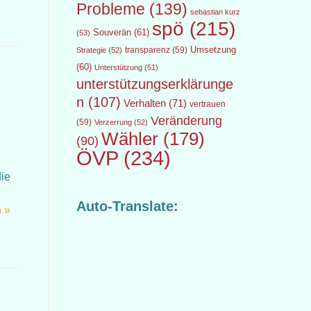
Probleme
(139)
sebastian kurz
spö
(215)
Souverän
(61)
(53)
transparenz
(59)
Umsetzung
Strategie
(52)
(60)
Unterstützung
(51)
unterstützungserklärunge
n
(107)
Verhalten
(71)
vertrauen
Veränderung
(59)
Verzerrung
(52)
Wähler
(179)
(90)
ÖVP
(234)
die
Auto-Translate:
 »