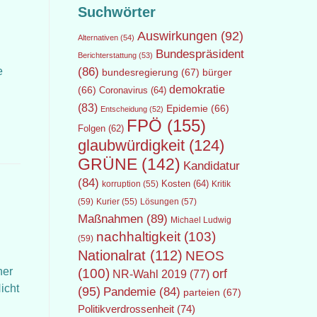
Suchwörter
Auswirkungen
(92)
Alternativen
(54)
Bundespräsident
Berichterstattung
(53)
e
(86)
bundesregierung
(67)
bürger
demokratie
(66)
Coronavirus
(64)
(83)
Epidemie
(66)
Entscheidung
(52)
FPÖ
(155)
Folgen
(62)
glaubwürdigkeit
(124)
GRÜNE
(142)
Kandidatur
(84)
Kosten
(64)
Kritik
korruption
(55)
(59)
Lösungen
(57)
Kurier
(55)
Maßnahmen
(89)
Michael Ludwig
nachhaltigkeit
(103)
(59)
Nationalrat
(112)
NEOS
her
(100)
orf
NR-Wahl 2019
(77)
icht
(95)
Pandemie
(84)
parteien
(67)
Politikverdrossenheit
(74)