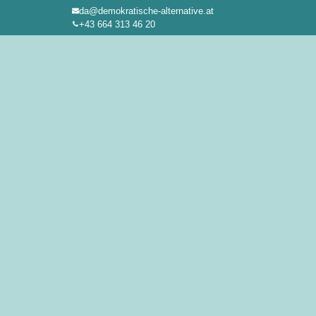
da@demokratische-alternative.at
Zum
+43 664 313 46 20
Inhalt
springen