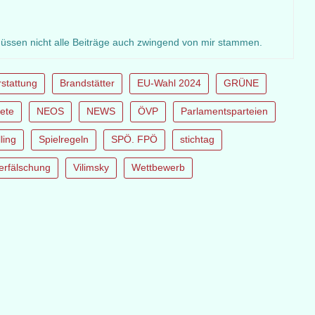
müssen nicht alle Beiträge auch zwingend von mir stammen.
rstattung
Brandstätter
EU-Wahl 2024
GRÜNE
ete
NEOS
NEWS
ÖVP
Parlamentsparteien
ling
Spielregeln
SPÖ. FPÖ
stichtag
erfälschung
Vilimsky
Wettbewerb