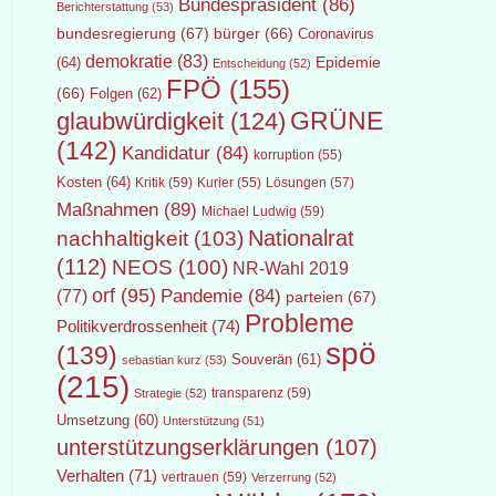
Bundespräsident
(86)
Berichterstattung
(53)
bundesregierung
(67)
bürger
(66)
Coronavirus
demokratie
(83)
Epidemie
(64)
Entscheidung
(52)
FPÖ
(155)
(66)
Folgen
(62)
GRÜNE
glaubwürdigkeit
(124)
(142)
Kandidatur
(84)
korruption
(55)
Kosten
(64)
Kritik
(59)
Lösungen
(57)
Kurier
(55)
Maßnahmen
(89)
Michael Ludwig
(59)
Nationalrat
nachhaltigkeit
(103)
(112)
NEOS
(100)
NR-Wahl 2019
orf
(95)
Pandemie
(84)
(77)
parteien
(67)
Probleme
Politikverdrossenheit
(74)
spö
(139)
Souverän
(61)
sebastian kurz
(53)
(215)
transparenz
(59)
Strategie
(52)
Umsetzung
(60)
Unterstützung
(51)
unterstützungserklärungen
(107)
Verhalten
(71)
vertrauen
(59)
Verzerrung
(52)