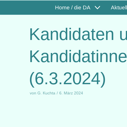
Home / die DA
Aktuel
Kandidaten 
Kandidatinn
(6.3.2024)
von
G. Kuchta
6. März 2024