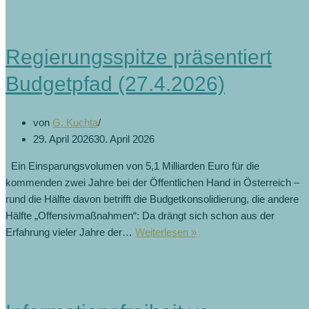
und
gut
geschützt
Regierungsspitze präsentiert
(21.5.2026)
Budgetpfad (27.4.2026)
von
G. Kuchta
29. April 2026
30. April 2026
Ein Einsparungsvolumen von 5,1 Milliarden Euro für die
kommenden zwei Jahre bei der Öffentlichen Hand in Österreich –
rund die Hälfte davon betrifft die Budgetkonsolidierung, die andere
Hälfte „Offensivmaßnahmen“: Da drängt sich schon aus der
Regierungsspitze
Erfahrung vieler Jahre der…
Weiterlesen »
präsentiert
Budgetpfad
(27.4.2026)