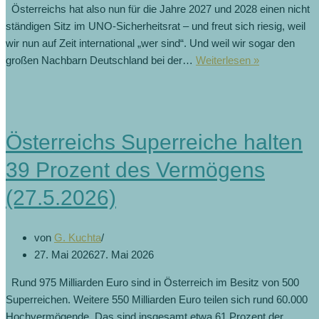
Österreichs hat also nun für die Jahre 2027 und 2028 einen nicht
ständigen Sitz im UNO-Sicherheitsrat – und freut sich riesig, weil
wir nun auf Zeit international „wer sind“. Und weil wir sogar den
Jubel
großen Nachbarn Deutschland bei der…
Weiterlesen »
in
Österreich,
deutscher
Katzenjamm
Österreichs Superreiche halten
(3.6.2026)
39 Prozent des Vermögens
(27.5.2026)
von
G. Kuchta
27. Mai 2026
27. Mai 2026
Rund 975 Milliarden Euro sind in Österreich im Besitz von 500
Superreichen. Weitere 550 Milliarden Euro teilen sich rund 60.000
Hochvermögende. Das sind insgesamt etwa 61 Prozent der