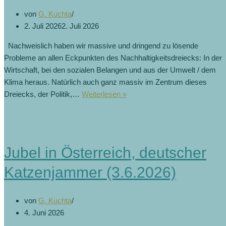
von
G. Kuchta
2. Juli 2026
2. Juli 2026
Nachweislich haben wir massive und dringend zu lösende
Probleme an allen Eckpunkten des Nachhaltigkeitsdreiecks: In der
Wirtschaft, bei den sozialen Belangen und aus der Umwelt / dem
Klima heraus. Natürlich auch ganz massiv im Zentrum dieses
Politikfrust
Dreiecks, der Politik,…
Weiterlesen »
–
Mitte
ohne
Mehrheit?
Jubel in Österreich, deutscher
(28.6.2026)
Katzenjammer (3.6.2026)
von
G. Kuchta
4. Juni 2026