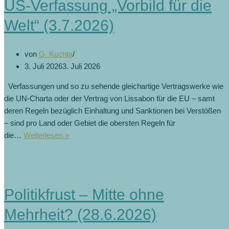
US-Verfassung „Vorbild für die
(8.8.2026)
Welt“ (3.7.2026)
von
G. Kuchta
3. Juli 2026
3. Juli 2026
Verfassungen und so zu sehende gleichartige Vertragswerke wie
die UN-Charta oder der Vertrag von Lissabon für die EU – samt
deren Regeln bezüglich Einhaltung und Sanktionen bei Verstößen
– sind pro Land oder Gebiet die obersten Regeln für
US-
die…
Weiterlesen »
Verfassung
„Vorbild
für
die
Politikfrust – Mitte ohne
Welt“
(3.7.2026)
Mehrheit? (28.6.2026)