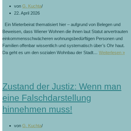
von
G. Kuchta
22. April 2026
Ein Mieterbeirat thematisiert hier – aufgrund von Belegen und
Beweisen, dass Wiener Wohnen die ihnen laut Statut anvertrauten
einkommensschwächeren wohnungsbedürftigen Personen und
Familien offenbar wissentlich und systematisch über’s Ohr haut.
Fa
Da geht es um den sozialen Wohnbau der Stadt…
Weiterlesen »
Mie
im
Wi
Ge
Zustand der Justiz: Wenn man
(21
eine Falschdarstellung
hinnehmen muss!
von
G. Kuchta