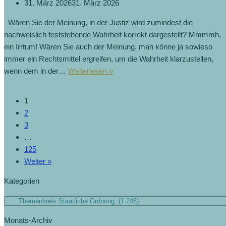
31. März 2026
31. März 2026
Wären Sie der Meinung, in der Justiz wird zumindest die
nachweislich feststehende Wahrheit korrekt dargestellt? Mmmmh,
ein Irrtum! Wären Sie auch der Meinung, man könne ja sowieso
immer ein Rechtsmittel ergreifen, um die Wahrheit klarzustellen,
Zustand
wenn dem in der…
Weiterlesen »
der
Justiz:
1
Wenn
2
man
3
eine
…
Falschdarstellung
125
hinnehmen
Weiter »
muss!
Kategorien
Kategorien
Monats-Archiv