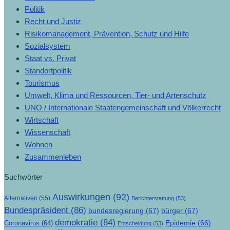
Politik
Recht und Justiz
Risikomanagement, Prävention, Schutz und Hilfe
Sozialsystem
Staat vs. Privat
Standortpolitik
Tourismus
Umwelt, Klima und Ressourcen, Tier- und Artenschutz
UNO / Internationale Staatengemeinschaft und Völkerrecht
Wirtschaft
Wissenschaft
Wohnen
Zusammenleben
Suchwörter
Auswirkungen
(92)
Alternativen
(55)
Berichterstattung
(53)
Bundespräsident
(86)
bundesregierung
(67)
bürger
(67)
demokratie
(84)
Epidemie
(66)
Coronavirus
(64)
Entscheidung
(53)