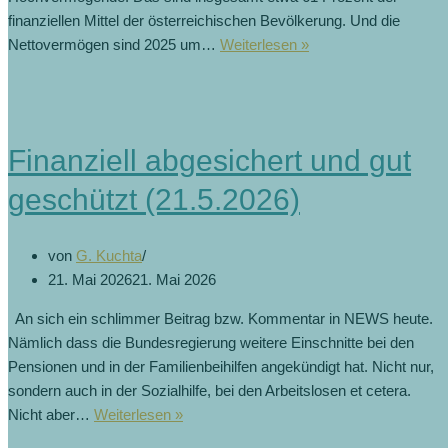
finanziellen Mittel der österreichischen Bevölkerung. Und die
Österreichs
Nettovermögen sind 2025 um…
Weiterlesen »
Superreiche
halten
39
Prozent
Finanziell abgesichert und gut
des
Vermögens
geschützt (21.5.2026)
(27.5.2026)
von
G. Kuchta
21. Mai 2026
21. Mai 2026
An sich ein schlimmer Beitrag bzw. Kommentar in NEWS heute.
Nämlich dass die Bundesregierung weitere Einschnitte bei den
Pensionen und in der Familienbeihilfen angekündigt hat. Nicht nur,
sondern auch in der Sozialhilfe, bei den Arbeitslosen et cetera.
Finanziell
Nicht aber…
Weiterlesen »
abgesichert