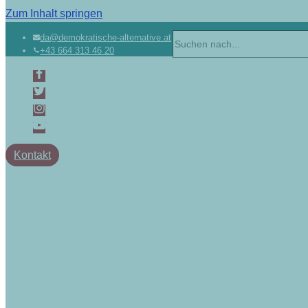
Zum Inhalt springen
Suchen
da@demokratische-alternative.at
+43 664 313 46 20
nach …
Kontakt