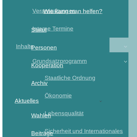
Veranstaltungen
Wie kann man helfen?
Interne Termine
Statut
Inhalte
Personen
Grundsatzprogramm
Kooperation
Staatliche Ordnung
Archiv
Ökonomie
Aktuelles
Lebensqualität
Wahlen
Sicherheit und Internationales
Beiträge