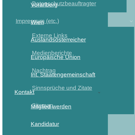
Datenschutzbeauftragter
Vorarlberg
Impressum (etc.)
Wien
Externe Links
Auslandsösterreicher
Medienberichte
Europäische Union
Nachtrag
Int. Staatengemeinschaft
Sinnsprüche und Zitate
Kontakt
Sitemap
Mitglied werden
Kandidatur