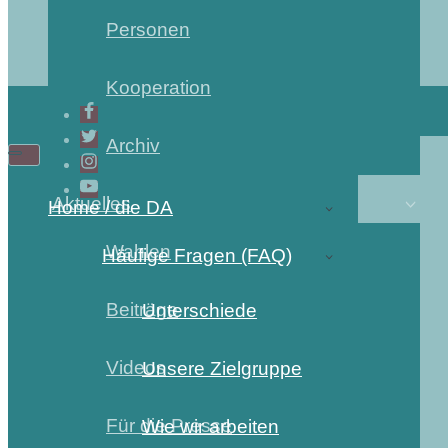
Personen
Kooperation
Archiv
Navigations-
Navigations-
Menü
Menü
Aktuelles
Home / die DA
Wahlen
Häufige Fragen (FAQ)
Beiträge
Unterschiede
Videos
Unsere Zielgruppe
Für die Presse
Wie wir arbeiten