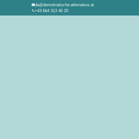
da@demokratische-alternative.at
Zum
+43 664 313 46 20
Inhalt
springen