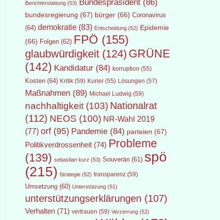
Bundespräsident
(86)
Berichterstattung
(53)
bundesregierung
(67)
bürger
(66)
Coronavirus
demokratie
(83)
Epidemie
(64)
Entscheidung
(52)
FPÖ
(155)
(66)
Folgen
(62)
GRÜNE
glaubwürdigkeit
(124)
(142)
Kandidatur
(84)
korruption
(55)
Kosten
(64)
Kritik
(59)
Lösungen
(57)
Kurier
(55)
Maßnahmen
(89)
Michael Ludwig
(59)
Nationalrat
nachhaltigkeit
(103)
(112)
NEOS
(100)
NR-Wahl 2019
orf
(95)
Pandemie
(84)
(77)
parteien
(67)
Probleme
Politikverdrossenheit
(74)
spö
(139)
Souverän
(61)
sebastian kurz
(53)
(215)
transparenz
(59)
Strategie
(52)
Umsetzung
(60)
Unterstützung
(51)
unterstützungserklärungen
(107)
Verhalten
(71)
vertrauen
(59)
Verzerrung
(52)