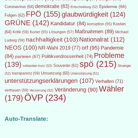
demokratie
(83)
Epidemie
(66)
Coronavirus
(64)
Entscheidung
(52)
FPÖ
(155)
glaubwürdigkeit
(124)
Folgen
(62)
GRÜNE
(142)
Kandidatur
(84)
Kosten
korruption
(55)
Maßnahmen
(89)
(64)
Kritik
(59)
Lösungen
(57)
Michael
Kurier
(55)
Nationalrat
(112)
nachhaltigkeit
(103)
Ludwig
(59)
NEOS
(100)
orf
(95)
Pandemie
NR-Wahl 2019
(77)
Probleme
(84)
Politikverdrossenheit
(74)
parteien
(67)
spö
(215)
(139)
Souverän
(61)
sebastian kurz
(53)
Strategie
transparenz
(59)
Umsetzung
(60)
(52)
Unterstützung
(51)
unterstützungserklärungen
(107)
Verhalten
(71)
Wähler
Veränderung
(90)
vertrauen
(59)
Verzerrung
(52)
ÖVP
(234)
(179)
Auto-Translate: