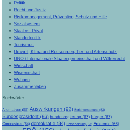
Politik
Recht und Justiz
Risikomanagement, Prävention, Schutz und Hilfe
Sozialsystem
Staat vs. Privat
Standortpolitik
Tourismus
Umwelt, Klima und Ressourcen, Tier- und Artenschutz
UNO / Internationale Staatengemeinschaft und Völkerrecht
Wirtschaft
Wissenschaft
Wohnen
Zusammenleben
Suchwörter
Auswirkungen
(92)
Alternativen
(55)
Berichterstattung
(53)
Bundespräsident
(86)
bundesregierung
(67)
bürger
(67)
demokratie
(84)
Epidemie
(66)
Coronavirus
(64)
Entscheidung
(53)