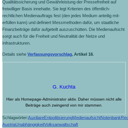
Qualitätssicherung und Gewährleistung der Pressefreiheit auf
freiwilliger Basis innehatte. Sie legt Kriterien des öffentlich-
rechtlichen Medienauftrags fest (den jedes Medium anteilig mit-
erfüllen kann) und definiert Messmethoden dafür, um staatliche
Finanzbeiträge dafür aufgeteilt auszuschütten. Die Medienaufsicht
sorgt auch für die Freiheit und Neutralität der Netze und
Infrastrukturen.
Details siehe
Verfassungsvorschlag
, Artikel 16
.
G. Kuchta
Hier als Homepage-Administrator aktiv. Daher müssen nicht alle
Beiträge auch zwingend von mir stammen.
Schlagwörter:
Auxiliare
Entpolitisierung
Medienaufsicht
Notenbank
Rec
Austria
Unabhängigkeit
Volksanwaltschaft