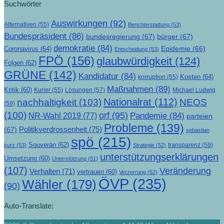
Suchwörter
Auswirkungen
(92)
Alternativen
(55)
Berichterstattung
(53)
Bundespräsident
(86)
bundesregierung
(67)
bürger
(67)
demokratie
(84)
Epidemie
(66)
Coronavirus
(64)
Entscheidung
(53)
FPÖ
(156)
glaubwürdigkeit
(124)
Folgen
(62)
GRÜNE
(142)
Kandidatur
(84)
Kosten
(64)
korruption
(55)
Maßnahmen
(89)
Kritik
(60)
Lösungen
(57)
Michael Ludwig
Kurier
(55)
Nationalrat
(112)
nachhaltigkeit
(103)
NEOS
(59)
(100)
orf
(95)
Pandemie
(84)
NR-Wahl 2019
(77)
parteien
Probleme
(139)
Politikverdrossenheit
(75)
(67)
sebastian
spö
(215)
Souverän
(62)
transparenz
(59)
kurz
(53)
Strategie
(52)
unterstützungserklärungen
Umsetzung
(60)
Unterstützung
(51)
(107)
Veränderung
Verhalten
(71)
vertrauen
(60)
Verzerrung
(52)
ÖVP
(235)
Wähler
(179)
(90)
Auto-Translate: