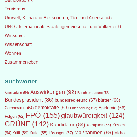
Tourismus
Umwelt, Klima und Ressourcen, Tier- und Artenschutz
UNO / Internationale Staatengemeinschaft und Völkerrecht
Wirtschaft
Wissenschaft
Wohnen
Zusammenleben
Suchwörter
Auswirkungen
(92)
Alternativen
(54)
Berichterstattung
(53)
Bundespräsident
(86)
bundesregierung
(67)
bürger
(66)
demokratie
(83)
Epidemie
(66)
Coronavirus
(64)
Entscheidung
(52)
FPÖ
(155)
glaubwürdigkeit
(124)
Folgen
(62)
GRÜNE
(142)
Kandidatur
(84)
Kosten
korruption
(55)
Maßnahmen
(89)
(64)
Kritik
(59)
Lösungen
(57)
Michael
Kurier
(55)