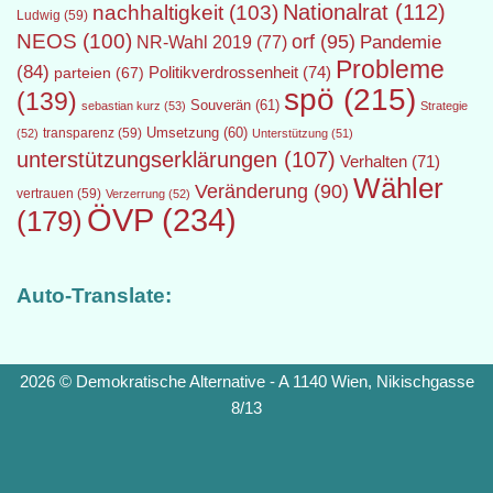
Nationalrat
(112)
nachhaltigkeit
(103)
Ludwig
(59)
NEOS
(100)
orf
(95)
Pandemie
NR-Wahl 2019
(77)
Probleme
(84)
Politikverdrossenheit
(74)
parteien
(67)
spö
(215)
(139)
Souverän
(61)
sebastian kurz
(53)
Strategie
transparenz
(59)
Umsetzung
(60)
(52)
Unterstützung
(51)
unterstützungserklärungen
(107)
Verhalten
(71)
Wähler
Veränderung
(90)
vertrauen
(59)
Verzerrung
(52)
ÖVP
(234)
(179)
Auto-Translate:
2026 © Demokratische Alternative - A 1140 Wien, Nikischgasse
8/13