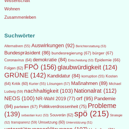
Wissenschaft
Wohnen
Zusammenleben
Suchwörter
Auswirkungen
(92)
Alternativen
(55)
Berichterstattung
(53)
Bundespräsident
(86)
bundesregierung
(67)
bürger
(67)
demokratie
(84)
Epidemie
(66)
Coronavirus
(64)
Entscheidung
(53)
FPÖ
(156)
glaubwürdigkeit
(124)
Folgen
(62)
GRÜNE
(142)
Kandidatur
(84)
Kosten
korruption
(55)
Maßnahmen
(89)
(64)
Kritik
(60)
Lösungen
(57)
Michael
Kurier
(55)
Nationalrat
(112)
nachhaltigkeit
(103)
Ludwig
(59)
NEOS
(100)
orf
(95)
Pandemie
NR-Wahl 2019
(77)
Probleme
(84)
Politikverdrossenheit
(75)
parteien
(67)
spö
(215)
(139)
Souverän
(62)
sebastian kurz
(53)
Strategie
transparenz
(59)
Umsetzung
(60)
(52)
Unterstützung
(51)