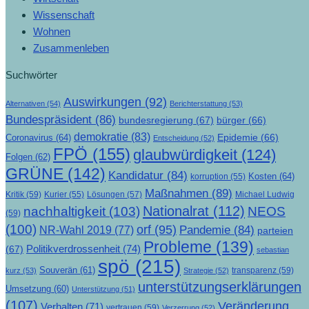
Wissenschaft
Wohnen
Zusammenleben
Suchwörter
Auswirkungen
(92)
Alternativen
(54)
Berichterstattung
(53)
Bundespräsident
(86)
bundesregierung
(67)
bürger
(66)
demokratie
(83)
Epidemie
(66)
Coronavirus
(64)
Entscheidung
(52)
FPÖ
(155)
glaubwürdigkeit
(124)
Folgen
(62)
GRÜNE
(142)
Kandidatur
(84)
Kosten
(64)
korruption
(55)
Maßnahmen
(89)
Kritik
(59)
Lösungen
(57)
Michael Ludwig
Kurier
(55)
Nationalrat
(112)
nachhaltigkeit
(103)
NEOS
(59)
(100)
orf
(95)
Pandemie
(84)
NR-Wahl 2019
(77)
parteien
Probleme
(139)
Politikverdrossenheit
(74)
(67)
sebastian
spö
(215)
Souverän
(61)
transparenz
(59)
kurz
(53)
Strategie
(52)
unterstützungserklärungen
Umsetzung
(60)
Unterstützung
(51)
(107)
Veränderung
Verhalten
(71)
vertrauen
(59)
Verzerrung
(52)