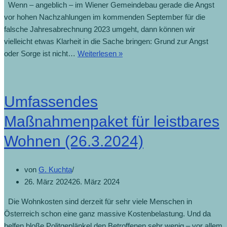
Wenn – angeblich – im Wiener Gemeindebau gerade die Angst
vor hohen Nachzahlungen im kommenden September für die
falsche Jahresabrechnung 2023 umgeht, dann können wir
vielleicht etwas Klarheit in die Sache bringen: Grund zur Angst
Riesige
oder Sorge ist nicht…
Weiterlesen »
IT-
Panne
im
Umfassendes
Gemeindebau
lässt
Maßnahmenpaket für leistbares
Wiener
Wohnen (26.3.2024)
zittern
(25.7.2024)
von
G. Kuchta
26. März 2024
26. März 2024
Die Wohnkosten sind derzeit für sehr viele Menschen in
Österreich schon eine ganz massive Kostenbelastung. Und da
helfen bloße Politgeplänkel den Betroffenen sehr wenig – vor allem