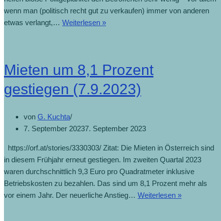
wenn man (politisch recht gut zu verkaufen) immer von anderen
Umfassendes
etwas verlangt,…
Weiterlesen »
Maßnahmenpaket
für
leistbares
Mieten um 8,1 Prozent
Wohnen
(26.3.2024)
gestiegen (7.9.2023)
von
G. Kuchta
7. September 2023
7. September 2023
https://orf.at/stories/3330303/ Zitat: Die Mieten in Österreich sind
in diesem Frühjahr erneut gestiegen. Im zweiten Quartal 2023
waren durchschnittlich 9,3 Euro pro Quadratmeter inklusive
Betriebskosten zu bezahlen. Das sind um 8,1 Prozent mehr als
Mieten
vor einem Jahr. Der neuerliche Anstieg…
Weiterlesen »
um
8,1