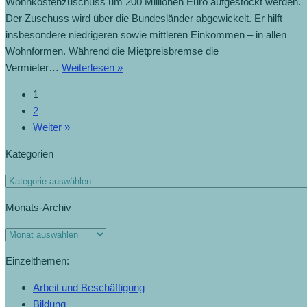
Wohnkostenzuschuss um 200 Millionen Euro aufgestockt werden.
Der Zuschuss wird über die Bundesländer abgewickelt. Er hilft
insbesondere niedrigeren sowie mittleren Einkommen – in allen
Wohnformen. Während die Mietpreisbremse die
ÖVP
Vermieter…
Weiterlesen »
„möchte
1
Wohlhabende
2
beschützen“
Weiter »
(25.3.2023)
Kategorien
Kategorien
Monats-Archiv
Monats-
Archiv
Einzelthemen:
Arbeit und Beschäftigung
Bildung