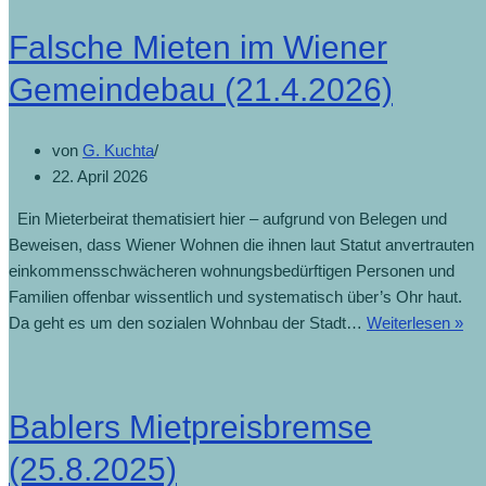
Falsche Mieten im Wiener
Gemeindebau (21.4.2026)
von
G. Kuchta
22. April 2026
Ein Mieterbeirat thematisiert hier – aufgrund von Belegen und
Beweisen, dass Wiener Wohnen die ihnen laut Statut anvertrauten
einkommensschwächeren wohnungsbedürftigen Personen und
Familien offenbar wissentlich und systematisch über’s Ohr haut.
Fa
Da geht es um den sozialen Wohnbau der Stadt…
Weiterlesen »
Mie
im
Wi
Bablers Mietpreisbremse
Ge
(21
(25.8.2025)