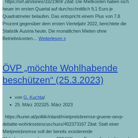
https://orf.at/stories/3321969/ Zitat: Die Mietkosten haben sich
heuer im ersten Quartal auf durchschnittlich 9,1 Euro je
Quadratmeter belaufen. Das entspricht einem Plus von 7,8
Prozent gegenüber dem ersten Vierteljahr 2022, berichtete die
Statistik Austria heute. Die monatlichen Mieten ohne
Mietkosten
Betriebskosten…
Weiterlesen »
um
7,8
Prozent
ÖVP „möchte Wohlhabende
über
Vorjahr
beschützen“ (25.3.2023)
(28.6.2023)
von
G. Kuchta
25. März 2023
25. März 2023
https://kurier.at/politik/inland/mietpreisbremse-gruene-oevp-
debatte-wohnkostenzuschuss/402373167 Zitat: Statt einer
Mietpreisbremse soll der bereits existierende