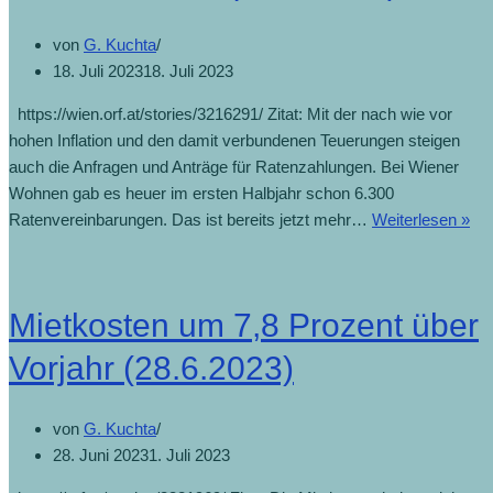
von
G. Kuchta
18. Juli 2023
18. Juli 2023
https://wien.orf.at/stories/3216291/ Zitat: Mit der nach wie vor
hohen Inflation und den damit verbundenen Teuerungen steigen
auch die Anfragen und Anträge für Ratenzahlungen. Bei Wiener
Wohnen gab es heuer im ersten Halbjahr schon 6.300
Üb
Ratenvereinbarungen. Das ist bereits jetzt mehr…
Weiterlesen »
6.0
Ra
im
Mietkosten um 7,8 Prozent über
Ge
(18
Vorjahr (28.6.2023)
von
G. Kuchta
28. Juni 2023
1. Juli 2023