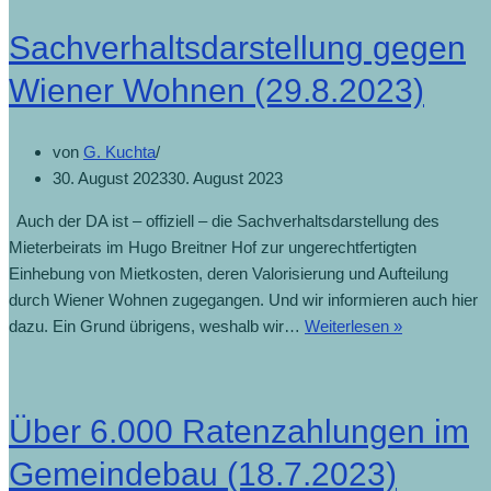
Prozent
Sachverhaltsdarstellung gegen
gestiegen
(7.9.2023)
Wiener Wohnen (29.8.2023)
von
G. Kuchta
30. August 2023
30. August 2023
Auch der DA ist – offiziell – die Sachverhaltsdarstellung des
Mieterbeirats im Hugo Breitner Hof zur ungerechtfertigten
Einhebung von Mietkosten, deren Valorisierung und Aufteilung
durch Wiener Wohnen zugegangen. Und wir informieren auch hier
Sachverhalts
dazu. Ein Grund übrigens, weshalb wir…
Weiterlesen »
gegen
Wiener
Wohnen
Über 6.000 Ratenzahlungen im
(29.8.2023)
Gemeindebau (18.7.2023)