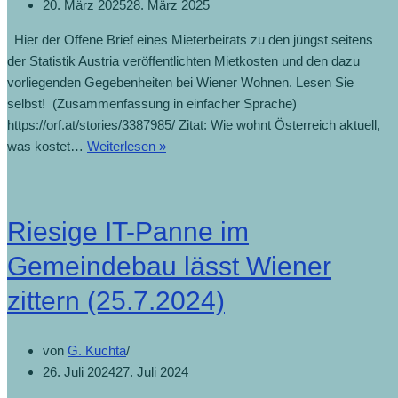
20. März 2025
28. März 2025
Hier der Offene Brief eines Mieterbeirats zu den jüngst seitens
der Statistik Austria veröffentlichten Mietkosten und den dazu
vorliegenden Gegebenheiten bei Wiener Wohnen. Lesen Sie
selbst! (Zusammenfassung in einfacher Sprache)
https://orf.at/stories/3387985/ Zitat: Wie wohnt Österreich aktuell,
Offener
was kostet…
Weiterlesen »
Brief
zu
den
Riesige IT-Panne im
veröffentlichten
Mietkosten
Gemeindebau lässt Wiener
(20.3.2025)
zittern (25.7.2024)
von
G. Kuchta
26. Juli 2024
27. Juli 2024