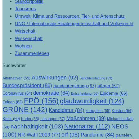
Standortpolitik
Tourismus
Umwelt, Klima und Ressourcen, Tier- und Artenschutz
UNO / Internationale Staatengemeinschaft und Völkerrecht
Wirtschaft
Wissenschaft
Wohnen
Zusammenleben
Suchwörter
Auswirkungen
(92)
Alternativen
(55)
Berichterstattung
(53)
Bundespräsident
(86)
bundesregierung
(67)
bürger
(67)
demokratie
(84)
Epidemie
(66)
Coronavirus
(64)
Entscheidung
(53)
FPÖ
(156)
glaubwürdigkeit
(124)
Folgen
(62)
GRÜNE
(142)
Kandidatur
(84)
Kosten
(64)
korruption
(55)
Maßnahmen
(89)
Kritik
(60)
Lösungen
(57)
Michael Ludwig
Kurier
(55)
Nationalrat
(112)
nachhaltigkeit
(103)
NEOS
(59)
(100)
orf
(95)
Pandemie
(84)
NR-Wahl 2019
(77)
parteien