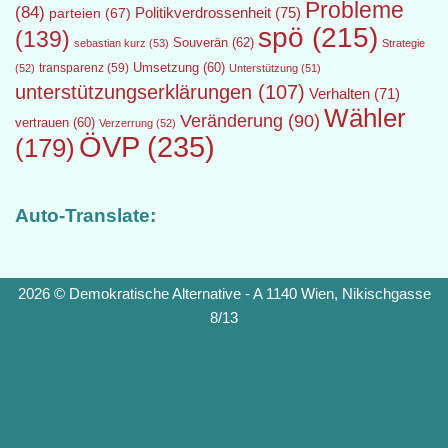
Probleme
(84)
Politikverdrossenheit
(75)
parteien
(67)
spö
(215)
(139)
Souverän
(62)
sebastian kurz
(53)
Strategie
transparenz
(59)
Umsetzung
(60)
(52)
Unterstützung
(51)
unterstützungserklärungen
(107)
Verhalten
(71)
Wähler
Veränderung
(90)
vertrauen
(60)
Verzerrung
(52)
ÖVP
(235)
(179)
Auto-Translate:
2026 © Demokratische Alternative - A 1140 Wien, Nikischgasse
8/13