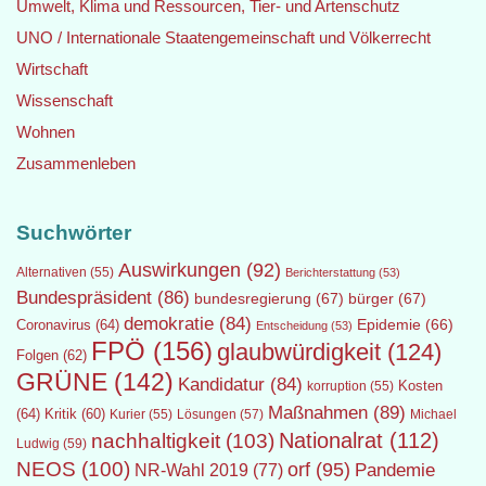
Umwelt, Klima und Ressourcen, Tier- und Artenschutz
UNO / Internationale Staatengemeinschaft und Völkerrecht
Wirtschaft
Wissenschaft
Wohnen
Zusammenleben
Suchwörter
Auswirkungen
(92)
Alternativen
(55)
Berichterstattung
(53)
Bundespräsident
(86)
bundesregierung
(67)
bürger
(67)
demokratie
(84)
Epidemie
(66)
Coronavirus
(64)
Entscheidung
(53)
FPÖ
(156)
glaubwürdigkeit
(124)
Folgen
(62)
GRÜNE
(142)
Kandidatur
(84)
Kosten
korruption
(55)
Maßnahmen
(89)
(64)
Kritik
(60)
Lösungen
(57)
Michael
Kurier
(55)
Nationalrat
(112)
nachhaltigkeit
(103)
Ludwig
(59)
NEOS
(100)
orf
(95)
Pandemie
NR-Wahl 2019
(77)