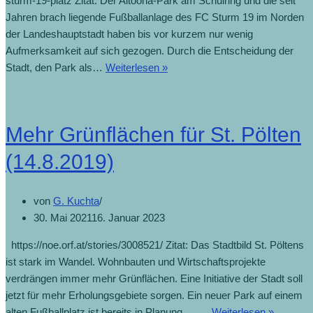
sturm-19-platz Zitat: Der Altoona-Park am Schulring und die seit
Jahren brach liegende Fußballanlage des FC Sturm 19 im Norden
der Landeshauptstadt haben bis vor kurzem nur wenig
Aufmerksamkeit auf sich gezogen. Durch die Entscheidung der
Stadt, den Park als…
Weiterlesen »
Mehr Grünflächen für St. Pölten
(14.8.2019)
von
G. Kuchta
30. Mai 2021
16. Januar 2023
https://noe.orf.at/stories/3008521/ Zitat: Das Stadtbild St. Pöltens
ist stark im Wandel. Wohnbauten und Wirtschaftsprojekte
verdrängen immer mehr Grünflächen. Eine Initiative der Stadt soll
jetzt für mehr Erholungsgebiete sorgen. Ein neuer Park auf einem
alten Fußballplatz ist bereits in Planung. ……
Weiterlesen »