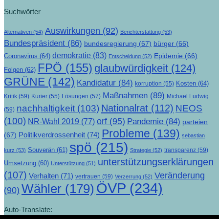
Suchwörter
Auswirkungen
(92)
Alternativen
(54)
Berichterstattung
(53)
Bundespräsident
(86)
bundesregierung
(67)
bürger
(66)
demokratie
(83)
Epidemie
(66)
Coronavirus
(64)
Entscheidung
(52)
FPÖ
(155)
glaubwürdigkeit
(124)
Folgen
(62)
GRÜNE
(142)
Kandidatur
(84)
Kosten
(64)
korruption
(55)
Maßnahmen
(89)
Kritik
(59)
Lösungen
(57)
Michael Ludwig
Kurier
(55)
Nationalrat
(112)
nachhaltigkeit
(103)
NEOS
(59)
(100)
orf
(95)
Pandemie
(84)
NR-Wahl 2019
(77)
parteien
Probleme
(139)
Politikverdrossenheit
(74)
(67)
sebastian
spö
(215)
Souverän
(61)
transparenz
(59)
kurz
(53)
Strategie
(52)
unterstützungserklärungen
Umsetzung
(60)
Unterstützung
(51)
(107)
Veränderung
Verhalten
(71)
vertrauen
(59)
Verzerrung
(52)
ÖVP
(234)
Wähler
(179)
(90)
Auto-Translate: