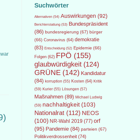
Suchwörter
Auswirkungen
(92)
Alternativen
(54)
Bundespräsident
Berichterstattung
(53)
(86)
bundesregierung
(67)
bürger
demokratie
(66)
Coronavirus
(64)
(83)
Epidemie
(66)
Entscheidung
(52)
zwar
FPÖ
(155)
Folgen
(62)
glaubwürdigkeit
(124)
GRÜNE
(142)
Kandidatur
(84)
Kosten
(64)
Kritik
korruption
(55)
(59)
Lösungen
(57)
Kurier
(55)
Maßnahmen
(89)
Michael Ludwig
nachhaltigkeit
(103)
(59)
Nationalrat
(112)
NEOS
9)
(100)
orf
NR-Wahl 2019
(77)
(95)
Pandemie
(84)
parteien
(67)
Politikverdrossenheit
(74)