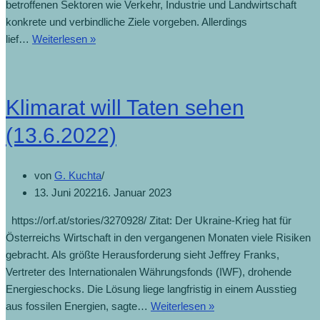
betroffenen Sektoren wie Verkehr, Industrie und Landwirtschaft
konkrete und verbindliche Ziele vorgeben. Allerdings
Klimaschutzgesetz
lief…
Weiterlesen »
in
der
Sackgasse
Klimarat will Taten sehen
(22.8.2022)
(13.6.2022)
von
G. Kuchta
13. Juni 2022
16. Januar 2023
https://orf.at/stories/3270928/ Zitat: Der Ukraine-Krieg hat für
Österreichs Wirtschaft in den vergangenen Monaten viele Risiken
gebracht. Als größte Herausforderung sieht Jeffrey Franks,
Vertreter des Internationalen Währungsfonds (IWF), drohende
Energieschocks. Die Lösung liege langfristig in einem Ausstieg
Klimarat
aus fossilen Energien, sagte…
Weiterlesen »