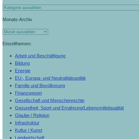
Wasserstoffstrategie
Kategorien
vor
Monats-Archiv
(3.6.2022)
Monats-
Archiv
Einzelthemen:
Arbeit und Beschäftigung
Bildung
Energie
EU-, Europa- und Neutralitätspolitik
Familie und Bevölkerung
Finanzwesen
Gesellschaft und Menschenrechte
Gesundheit, Sport und Ernährung/Lebensmittelqualität
Glaube / Religion
Infrastruktur
Kultur / Kunst
Landwirtschaft