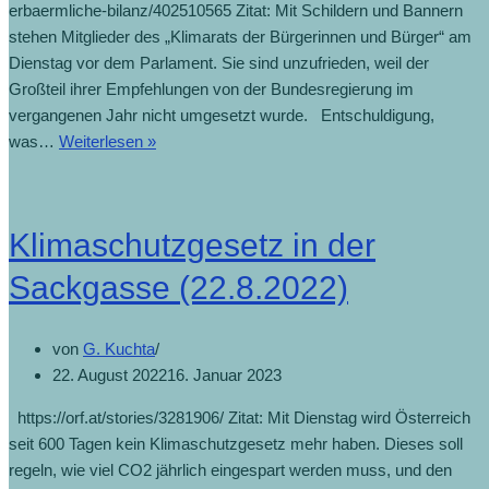
erbaermliche-bilanz/402510565 Zitat: Mit Schildern und Bannern
stehen Mitglieder des „Klimarats der Bürgerinnen und Bürger“ am
Dienstag vor dem Parlament. Sie sind unzufrieden, weil der
Großteil ihrer Empfehlungen von der Bundesregierung im
vergangenen Jahr nicht umgesetzt wurde. Entschuldigung,
Klimarat
was…
Weiterlesen »
kritisiert
Regierung:
„Eine
Klimaschutzgesetz in der
erbärmliche
Bilanz“
Sackgasse (22.8.2022)
(5.7.2023)
von
G. Kuchta
22. August 2022
16. Januar 2023
https://orf.at/stories/3281906/ Zitat: Mit Dienstag wird Österreich
seit 600 Tagen kein Klimaschutzgesetz mehr haben. Dieses soll
regeln, wie viel CO2 jährlich eingespart werden muss, und den