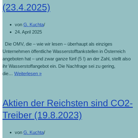
(23.4.2025)
von
G. Kuchta
24. April 2025
Die OMV, die – wie wir lesen – überhaupt als einziges
Unternehmen öffentliche Wasserstofftankstellen in Österreich
angeboten hat – und zwar ganze fünf (5 !) an der Zahl, stellt also
ihr Wasserstoffangebot ein. Die Nachfrage sei zu gering,
OMV
die…
Weiterlesen »
schließt
alle
Wasserstofftankstellen
Aktien der Reichsten sind CO2-
(23.4.2025)
Treiber (19.8.2023)
von
G. Kuchta