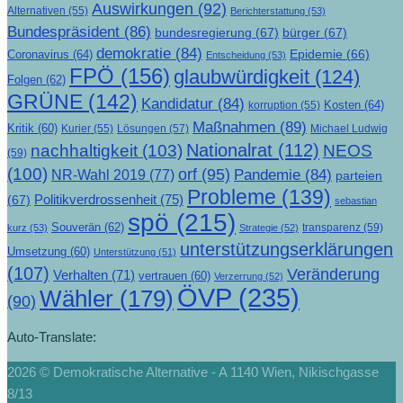
Auswirkungen
(92)
Alternativen
(55)
Berichterstattung
(53)
Bundespräsident
(86)
bundesregierung
(67)
bürger
(67)
demokratie
(84)
Epidemie
(66)
Coronavirus
(64)
Entscheidung
(53)
FPÖ
(156)
glaubwürdigkeit
(124)
Folgen
(62)
GRÜNE
(142)
Kandidatur
(84)
Kosten
(64)
korruption
(55)
Maßnahmen
(89)
Kritik
(60)
Lösungen
(57)
Michael Ludwig
Kurier
(55)
Nationalrat
(112)
nachhaltigkeit
(103)
NEOS
(59)
(100)
orf
(95)
Pandemie
(84)
NR-Wahl 2019
(77)
parteien
Probleme
(139)
Politikverdrossenheit
(75)
(67)
sebastian
spö
(215)
Souverän
(62)
transparenz
(59)
kurz
(53)
Strategie
(52)
unterstützungserklärungen
Umsetzung
(60)
Unterstützung
(51)
(107)
Veränderung
Verhalten
(71)
vertrauen
(60)
Verzerrung
(52)
ÖVP
(235)
Wähler
(179)
(90)
Auto-Translate:
2026 © Demokratische Alternative - A 1140 Wien, Nikischgasse
8/13