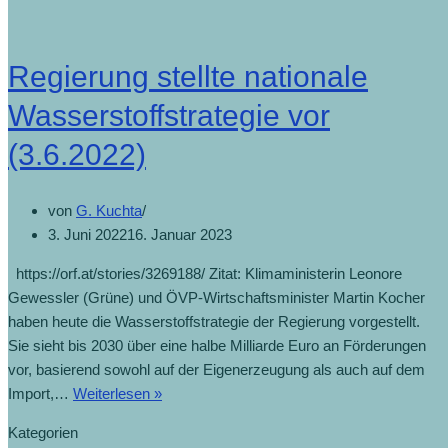
will
Taten
sehen
Regierung stellte nationale
(13.6.2022)
Wasserstoffstrategie vor
(3.6.2022)
von
G. Kuchta
3. Juni 2022
16. Januar 2023
https://orf.at/stories/3269188/ Zitat: Klimaministerin Leonore
Gewessler (Grüne) und ÖVP-Wirtschaftsminister Martin Kocher
haben heute die Wasserstoffstrategie der Regierung vorgestellt.
Sie sieht bis 2030 über eine halbe Milliarde Euro an Förderungen
vor, basierend sowohl auf der Eigenerzeugung als auch auf dem
Regierung
Import,…
Weiterlesen »
stellte
Kategorien
nationale