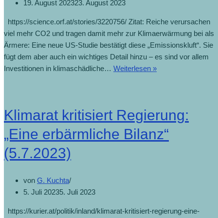
19. August 2023
23. August 2023
https://science.orf.at/stories/3220756/ Zitat: Reiche verursachen
viel mehr CO2 und tragen damit mehr zur Klimaerwärmung bei als
Ärmere: Eine neue US-Studie bestätigt diese „Emissionskluft“. Sie
fügt dem aber auch ein wichtiges Detail hinzu – es sind vor allem
Aktien
Investitionen in klimaschädliche…
Weiterlesen »
der
Reichsten
sind
Klimarat kritisiert Regierung:
CO2-
Treiber
„Eine erbärmliche Bilanz“
(19.8.2023)
(5.7.2023)
von
G. Kuchta
5. Juli 2023
5. Juli 2023
https://kurier.at/politik/inland/klimarat-kritisiert-regierung-eine-