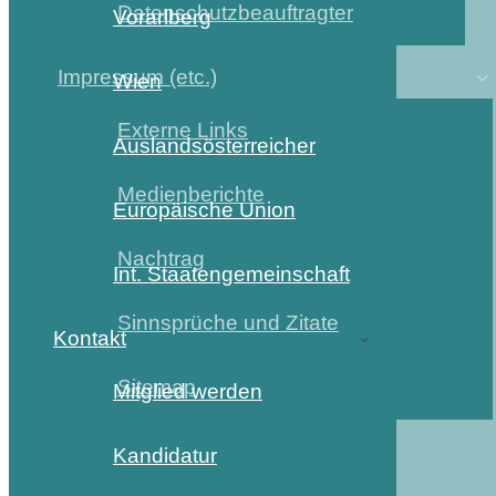
Datenschutzbeauftragter
Vorarlberg
Impressum (etc.)
Wien
Externe Links
Auslandsösterreicher
Medienberichte
Europäische Union
Nachtrag
Int. Staatengemeinschaft
Sinnsprüche und Zitate
Kontakt
Sitemap
Mitglied werden
Kandidatur