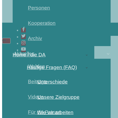
Personen
Kooperation
Archiv
Aktuelles
Home / die DA
Wahlen
Häufige Fragen (FAQ)
Beiträge
Unterschiede
Videos
Unsere Zielgruppe
Für die Presse
Wie wir arbeiten