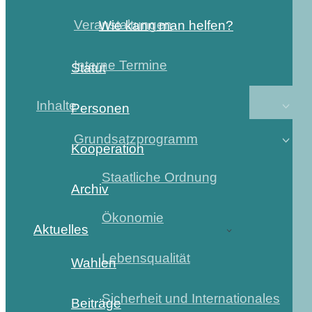
Veranstaltungen
Wie kann man helfen?
Interne Termine
Statut
Inhalte
Personen
Grundsatzprogramm
Kooperation
Staatliche Ordnung
Archiv
Ökonomie
Aktuelles
Lebensqualität
Wahlen
Sicherheit und Internationales
Beiträge