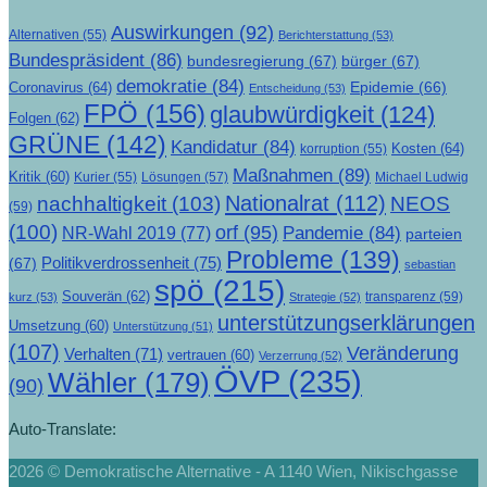
Auswirkungen
(92)
Alternativen
(55)
Berichterstattung
(53)
Bundespräsident
(86)
bundesregierung
(67)
bürger
(67)
demokratie
(84)
Epidemie
(66)
Coronavirus
(64)
Entscheidung
(53)
FPÖ
(156)
glaubwürdigkeit
(124)
Folgen
(62)
GRÜNE
(142)
Kandidatur
(84)
Kosten
(64)
korruption
(55)
Maßnahmen
(89)
Kritik
(60)
Lösungen
(57)
Michael Ludwig
Kurier
(55)
Nationalrat
(112)
nachhaltigkeit
(103)
NEOS
(59)
(100)
orf
(95)
Pandemie
(84)
NR-Wahl 2019
(77)
parteien
Probleme
(139)
Politikverdrossenheit
(75)
(67)
sebastian
spö
(215)
Souverän
(62)
transparenz
(59)
kurz
(53)
Strategie
(52)
unterstützungserklärungen
Umsetzung
(60)
Unterstützung
(51)
(107)
Veränderung
Verhalten
(71)
vertrauen
(60)
Verzerrung
(52)
ÖVP
(235)
Wähler
(179)
(90)
Auto-Translate:
2026 © Demokratische Alternative - A 1140 Wien, Nikischgasse