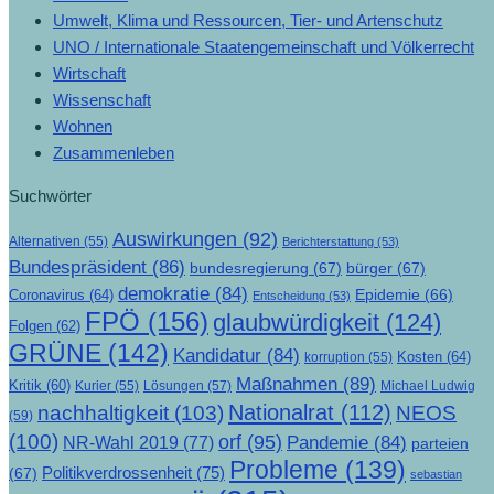
Umwelt, Klima und Ressourcen, Tier- und Artenschutz
UNO / Internationale Staatengemeinschaft und Völkerrecht
Wirtschaft
Wissenschaft
Wohnen
Zusammenleben
Suchwörter
Auswirkungen
(92)
Alternativen
(55)
Berichterstattung
(53)
Bundespräsident
(86)
bundesregierung
(67)
bürger
(67)
demokratie
(84)
Epidemie
(66)
Coronavirus
(64)
Entscheidung
(53)
FPÖ
(156)
glaubwürdigkeit
(124)
Folgen
(62)
GRÜNE
(142)
Kandidatur
(84)
Kosten
(64)
korruption
(55)
Maßnahmen
(89)
Kritik
(60)
Lösungen
(57)
Michael Ludwig
Kurier
(55)
Nationalrat
(112)
nachhaltigkeit
(103)
NEOS
(59)
(100)
orf
(95)
Pandemie
(84)
NR-Wahl 2019
(77)
parteien
Probleme
(139)
Politikverdrossenheit
(75)
(67)
sebastian