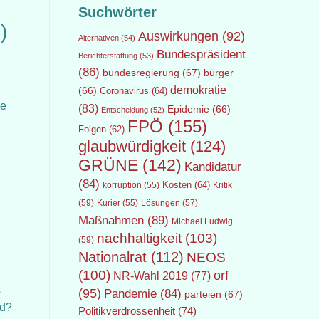
Suchwörter
)
Auswirkungen
(92)
Alternativen
(54)
Bundespräsident
Berichterstattung
(53)
(86)
bundesregierung
(67)
bürger
demokratie
(66)
Coronavirus
(64)
ie
(83)
Epidemie
(66)
Entscheidung
(52)
FPÖ
(155)
Folgen
(62)
glaubwürdigkeit
(124)
GRÜNE
(142)
Kandidatur
(84)
Kosten
(64)
Kritik
korruption
(55)
(59)
Lösungen
(57)
Kurier
(55)
Maßnahmen
(89)
Michael Ludwig
nachhaltigkeit
(103)
(59)
Nationalrat
(112)
NEOS
(100)
orf
NR-Wahl 2019
(77)
s
(95)
Pandemie
(84)
parteien
(67)
nd?
Politikverdrossenheit
(74)