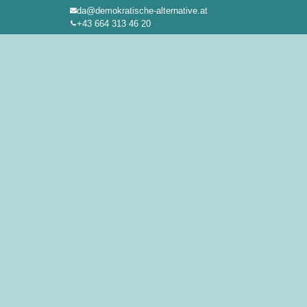
da@demokratische-alternative.at
Zum
+43 664 313 46 20
Inhalt
springen