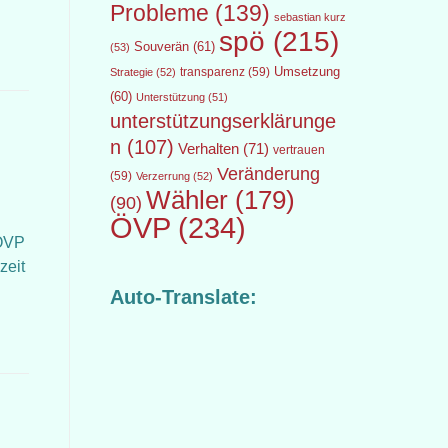
Probleme
(139)
sebastian kurz
spö
(215)
Souverän
(61)
(53)
transparenz
(59)
Umsetzung
Strategie
(52)
(60)
Unterstützung
(51)
unterstützungserklärunge
n
(107)
Verhalten
(71)
vertrauen
Veränderung
(59)
Verzerrung
(52)
Wähler
(179)
(90)
ÖVP
(234)
 ÖVP
zeit
Auto-Translate: