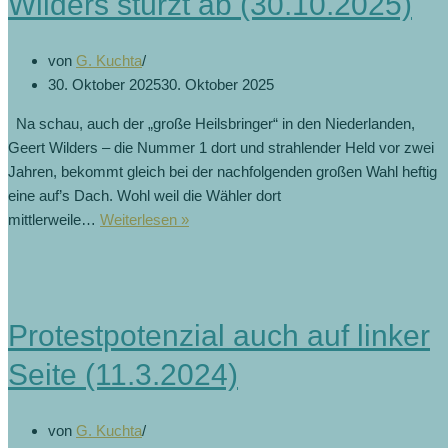
Wilders stürzt ab (30.10.2025)
von
G. Kuchta
30. Oktober 2025
30. Oktober 2025
Na schau, auch der „große Heilsbringer“ in den Niederlanden,
Geert Wilders – die Nummer 1 dort und strahlender Held vor zwei
Jahren, bekommt gleich bei der nachfolgenden großen Wahl heftig
eine auf’s Dach. Wohl weil die Wähler dort
Niederlande-
mittlerweile…
Weiterlesen »
Wahl:
Populist
Wilders
stürzt
Protestpotenzial auch auf linker
ab
(30.10.2025)
Seite (11.3.2024)
von
G. Kuchta