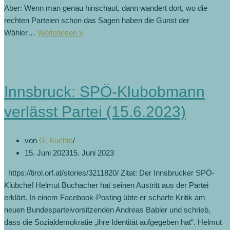
Aber: Wenn man genau hinschaut, dann wandert dort, wo die
rechten Parteien schon das Sagen haben die Gunst der
„Brodelnde
Wähler…
Weiterlesen »
Mitte“
geht
nach
rechts
Innsbruck: SPÖ-Klubobmann
(25.12.2023)
verlässt Partei (15.6.2023)
von
G. Kuchta
15. Juni 2023
15. Juni 2023
https://tirol.orf.at/stories/3211820/ Zitat: Der Innsbrucker SPÖ-
Klubchef Helmut Buchacher hat seinen Austritt aus der Partei
erklärt. In einem Facebook-Posting übte er scharfe Kritik am
neuen Bundesparteivorsitzenden Andreas Babler und schrieb,
dass die Sozialdemokratie „ihre Identität aufgegeben hat“. Helmut