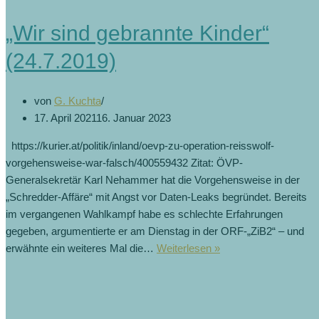
gemeinsame
Mitte
„Wir sind gebrannte Kinder“
(3.11.2022)
(24.7.2019)
von
G. Kuchta
17. April 2021
16. Januar 2023
https://kurier.at/politik/inland/oevp-zu-operation-reisswolf-
vorgehensweise-war-falsch/400559432 Zitat: ÖVP-
Generalsekretär Karl Nehammer hat die Vorgehensweise in der
„Schredder-Affäre“ mit Angst vor Daten-Leaks begründet. Bereits
im vergangenen Wahlkampf habe es schlechte Erfahrungen
gegeben, argumentierte er am Dienstag in der ORF-„ZiB2“ – und
„Wir
erwähnte ein weiteres Mal die…
Weiterlesen »
sind
gebrannte
Kinder“
(24.7.2019)