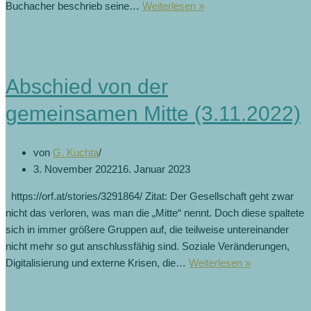
Innsbruck:
Buchacher beschrieb seine…
Weiterlesen »
SPÖ-
Klubobmann
verlässt
Partei
Abschied von der
(15.6.2023)
gemeinsamen Mitte (3.11.2022)
von
G. Kuchta
3. November 2022
16. Januar 2023
https://orf.at/stories/3291864/ Zitat: Der Gesellschaft geht zwar
nicht das verloren, was man die „Mitte“ nennt. Doch diese spaltete
sich in immer größere Gruppen auf, die teilweise untereinander
nicht mehr so gut anschlussfähig sind. Soziale Veränderungen,
Abschied
Digitalisierung und externe Krisen, die…
Weiterlesen »
von
der