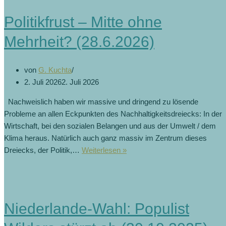
Politikfrust – Mitte ohne
Mehrheit? (28.6.2026)
von
G. Kuchta
2. Juli 2026
2. Juli 2026
Nachweislich haben wir massive und dringend zu lösende
Probleme an allen Eckpunkten des Nachhaltigkeitsdreiecks: In der
Wirtschaft, bei den sozialen Belangen und aus der Umwelt / dem
Klima heraus. Natürlich auch ganz massiv im Zentrum dieses
Politikfrust
Dreiecks, der Politik,…
Weiterlesen »
–
Mitte
ohne
Mehrheit?
Niederlande-Wahl: Populist
(28.6.2026)