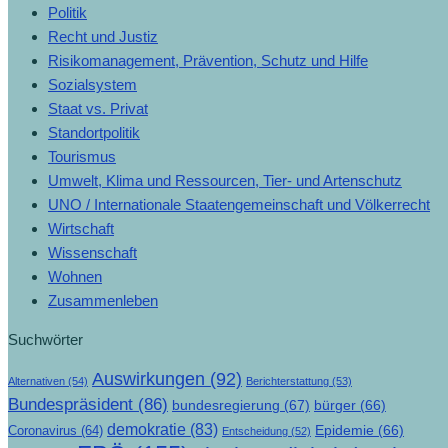
Politik
Recht und Justiz
Risikomanagement, Prävention, Schutz und Hilfe
Sozialsystem
Staat vs. Privat
Standortpolitik
Tourismus
Umwelt, Klima und Ressourcen, Tier- und Artenschutz
UNO / Internationale Staatengemeinschaft und Völkerrecht
Wirtschaft
Wissenschaft
Wohnen
Zusammenleben
Suchwörter
Auswirkungen
(92)
Alternativen
(54)
Berichterstattung
(53)
Bundespräsident
(86)
bundesregierung
(67)
bürger
(66)
demokratie
(83)
Epidemie
(66)
Coronavirus
(64)
Entscheidung
(52)