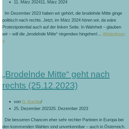
11. März 2024
11. März 2024
Im Dezember 2023 haben wir gehört, die brodelnde Mitte ginge
politisch nach rechts. Jetzt, im März 2024 hören wir, da wäre
Protestpotential auch auf der linken Seite. In Wahrheit – glauben
wir – will die „brodelnde Mitte“ nirgendwo hingehen!…
Weiterlesen
Protestpotenzial
»
auch
auf
linker
Seite
„Brodelnde Mitte“ geht nach
(11.3.2024)
rechts (25.12.2023)
von
G. Kuchta
25. Dezember 2023
25. Dezember 2023
Die besseren Chancen eher sehr rechter Parteien in Europa bei
den kommenden Wahlen sind unverkennbar – auch in Österreich.