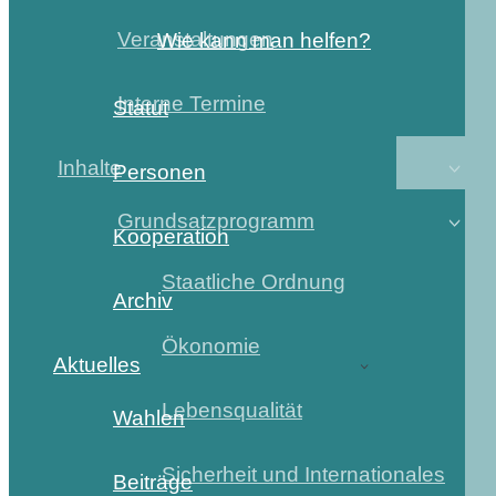
Veranstaltungen
Wie kann man helfen?
Interne Termine
Statut
Inhalte
Personen
Grundsatzprogramm
Kooperation
Staatliche Ordnung
Archiv
Ökonomie
Aktuelles
Lebensqualität
Wahlen
Sicherheit und Internationales
Beiträge