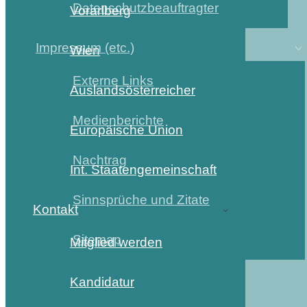
Datenschutzbeauftragter
Vorarlberg
Impressum (etc.)
Wien
Externe Links
Auslandsösterreicher
Medienberichte
Europäische Union
Nachtrag
Int. Staatengemeinschaft
Sinnsprüche und Zitate
Kontakt
Sitemap
Mitglied werden
Kandidatur