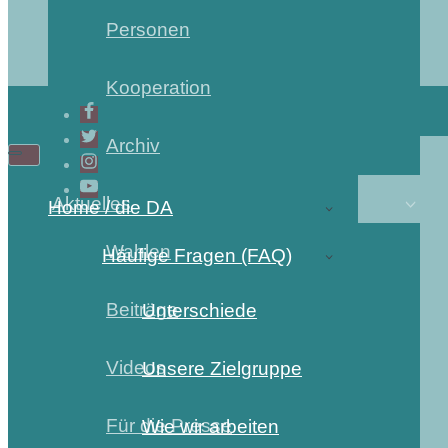
Personen
Kooperation
Archiv
Aktuelles
Home / die DA
Wahlen
Häufige Fragen (FAQ)
Beiträge
Unterschiede
Videos
Unsere Zielgruppe
Für die Presse
Wie wir arbeiten