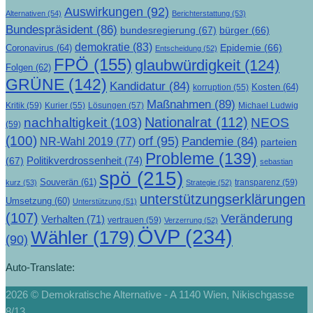
Auswirkungen
(92)
Alternativen
(54)
Berichterstattung
(53)
Bundespräsident
(86)
bundesregierung
(67)
bürger
(66)
demokratie
(83)
Epidemie
(66)
Coronavirus
(64)
Entscheidung
(52)
FPÖ
(155)
glaubwürdigkeit
(124)
Folgen
(62)
GRÜNE
(142)
Kandidatur
(84)
Kosten
(64)
korruption
(55)
Maßnahmen
(89)
Kritik
(59)
Lösungen
(57)
Michael Ludwig
Kurier
(55)
Nationalrat
(112)
nachhaltigkeit
(103)
NEOS
(59)
(100)
orf
(95)
Pandemie
(84)
NR-Wahl 2019
(77)
parteien
Probleme
(139)
Politikverdrossenheit
(74)
(67)
sebastian
spö
(215)
Souverän
(61)
transparenz
(59)
kurz
(53)
Strategie
(52)
unterstützungserklärungen
Umsetzung
(60)
Unterstützung
(51)
(107)
Veränderung
Verhalten
(71)
vertrauen
(59)
Verzerrung
(52)
ÖVP
(234)
Wähler
(179)
(90)
Auto-Translate:
2026 © Demokratische Alternative - A 1140 Wien, Nikischgasse
8/13