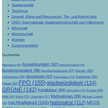
Standortpolitik
Tourismus
Umwelt, Klima und Ressourcen, Tier- und Artenschutz
UNO / Internationale Staatengemeinschaft und Völkerrecht
Wirtschaft
Wissenschaft
Wohnen
Zusammenleben
Suchwörter
Auswirkungen
(92)
Alternativen
(54)
Berichterstattung
(53)
Bundespräsident
(86)
bundesregierung
(67)
bürger
(66)
demokratie
(83)
Epidemie
(66)
Coronavirus
(64)
Entscheidung
(52)
FPÖ
(155)
glaubwürdigkeit
(124)
Folgen
(62)
GRÜNE
(142)
Kandidatur
(84)
Kosten
(64)
korruption
(55)
Maßnahmen
(89)
Kritik
(59)
Lösungen
(57)
Michael Ludwig
Kurier
(55)
Nationalrat
(112)
nachhaltigkeit
(103)
NEOS
(59)