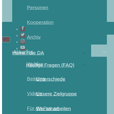
Personen
Kooperation
Archiv
Aktuelles
Home / die DA
Wahlen
Häufige Fragen (FAQ)
Beiträge
Unterschiede
Videos
Unsere Zielgruppe
Für die Presse
Wie wir arbeiten