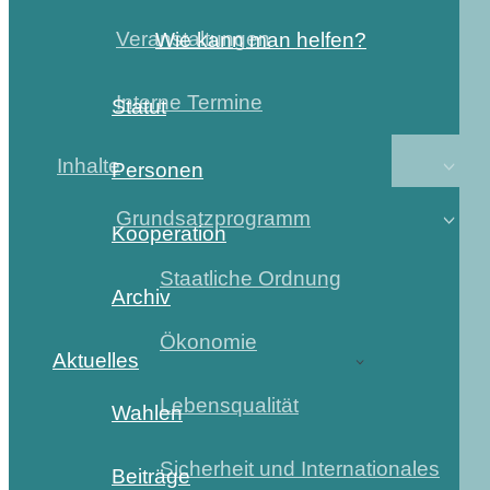
Veranstaltungen
Wie kann man helfen?
Interne Termine
Statut
Inhalte
Personen
Grundsatzprogramm
Kooperation
Staatliche Ordnung
Archiv
Ökonomie
Aktuelles
Lebensqualität
Wahlen
Sicherheit und Internationales
Beiträge