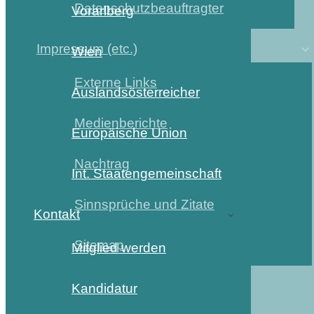
Datenschutzbeauftragter
Vorarlberg
Impressum (etc.)
Wien
Externe Links
Auslandsösterreicher
Medienberichte
Europäische Union
Nachtrag
Int. Staatengemeinschaft
Sinnsprüche und Zitate
Kontakt
Sitemap
Mitglied werden
Kandidatur