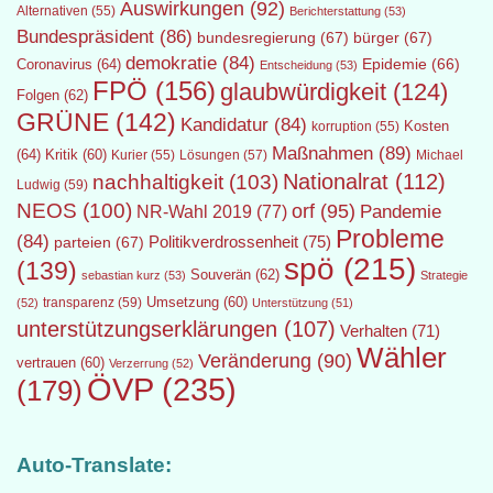
Auswirkungen
(92)
Alternativen
(55)
Berichterstattung
(53)
Bundespräsident
(86)
bundesregierung
(67)
bürger
(67)
demokratie
(84)
Epidemie
(66)
Coronavirus
(64)
Entscheidung
(53)
FPÖ
(156)
glaubwürdigkeit
(124)
Folgen
(62)
GRÜNE
(142)
Kandidatur
(84)
Kosten
korruption
(55)
Maßnahmen
(89)
(64)
Kritik
(60)
Lösungen
(57)
Michael
Kurier
(55)
Nationalrat
(112)
nachhaltigkeit
(103)
Ludwig
(59)
NEOS
(100)
orf
(95)
Pandemie
NR-Wahl 2019
(77)
Probleme
(84)
Politikverdrossenheit
(75)
parteien
(67)
spö
(215)
(139)
Souverän
(62)
sebastian kurz
(53)
Strategie
transparenz
(59)
Umsetzung
(60)
(52)
Unterstützung
(51)
unterstützungserklärungen
(107)
Verhalten
(71)
Wähler
Veränderung
(90)
vertrauen
(60)
Verzerrung
(52)
ÖVP
(235)
(179)
Auto-Translate: