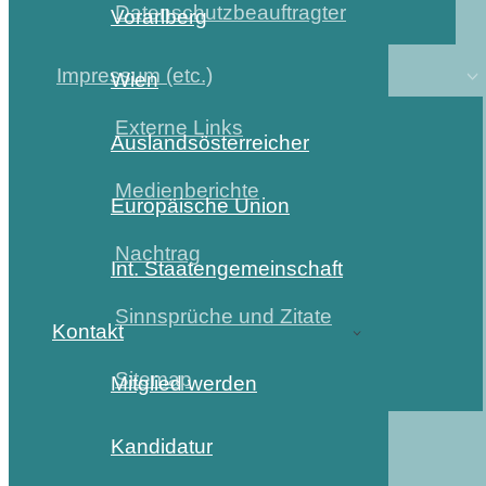
Datenschutzbeauftragter
Vorarlberg
Impressum (etc.)
Wien
Externe Links
Auslandsösterreicher
Medienberichte
Europäische Union
Nachtrag
Int. Staatengemeinschaft
Sinnsprüche und Zitate
Kontakt
Sitemap
Mitglied werden
Kandidatur