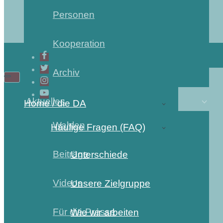
Personen
Kooperation
Archiv
Aktuelles
Home / die DA
Wahlen
Häufige Fragen (FAQ)
Beiträge
Unterschiede
Videos
Unsere Zielgruppe
Für die Presse
Wie wir arbeiten