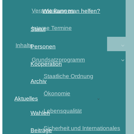
Veranstaltungen
Wie kann man helfen?
Interne Termine
Statut
Inhalte
Personen
Grundsatzprogramm
Kooperation
Staatliche Ordnung
Archiv
Ökonomie
Aktuelles
Lebensqualität
Wahlen
Sicherheit und Internationales
Beiträge