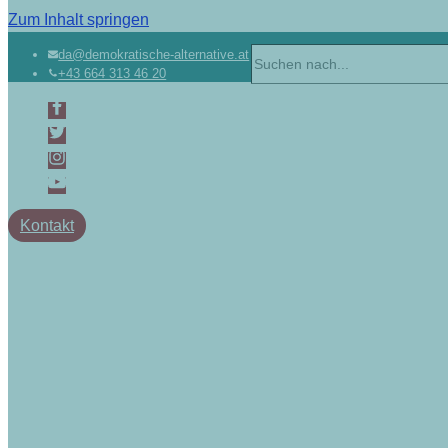
Zum Inhalt springen
Suchen
da@demokratische-alternative.at
+43 664 313 46 20
nach …
Kontakt