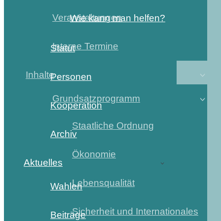
Veranstaltungen
Wie kann man helfen?
Interne Termine
Statut
Inhalte
Personen
Grundsatzprogramm
Kooperation
Staatliche Ordnung
Archiv
Ökonomie
Aktuelles
Lebensqualität
Wahlen
Sicherheit und Internationales
Beiträge