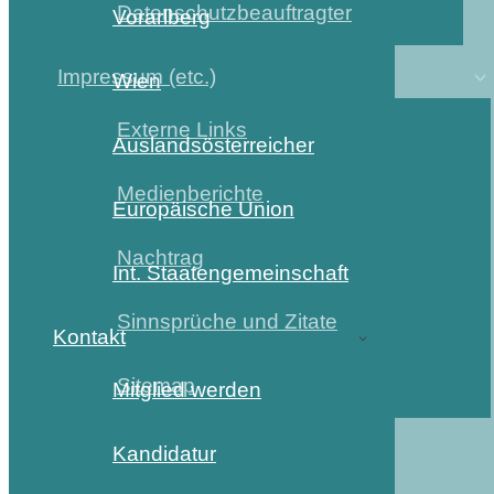
Datenschutzbeauftragter
Vorarlberg
Impressum (etc.)
Wien
Externe Links
Auslandsösterreicher
Medienberichte
Europäische Union
Nachtrag
Int. Staatengemeinschaft
Sinnsprüche und Zitate
Kontakt
Sitemap
Mitglied werden
Kandidatur