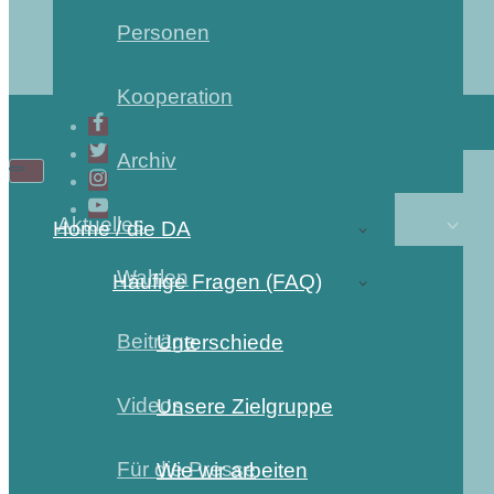
Personen
Kooperation
Archiv
Navigations-
Navigations-
Menü
Menü
Aktuelles
Home / die DA
Wahlen
Häufige Fragen (FAQ)
Beiträge
Unterschiede
Videos
Unsere Zielgruppe
Für die Presse
Wie wir arbeiten