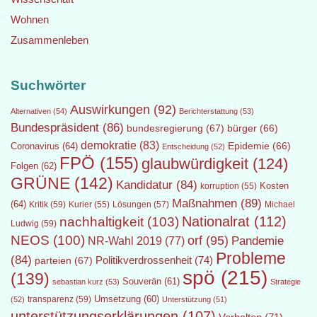
Wohnen
Zusammenleben
Suchwörter
Auswirkungen
(92)
Alternativen
(54)
Berichterstattung
(53)
Bundespräsident
(86)
bundesregierung
(67)
bürger
(66)
demokratie
(83)
Epidemie
(66)
Coronavirus
(64)
Entscheidung
(52)
FPÖ
(155)
glaubwürdigkeit
(124)
Folgen
(62)
GRÜNE
(142)
Kandidatur
(84)
Kosten
korruption
(55)
Maßnahmen
(89)
(64)
Kritik
(59)
Lösungen
(57)
Michael
Kurier
(55)
Nationalrat
(112)
nachhaltigkeit
(103)
Ludwig
(59)
NEOS
(100)
orf
(95)
Pandemie
NR-Wahl 2019
(77)
Probleme
(84)
Politikverdrossenheit
(74)
parteien
(67)
spö
(215)
(139)
Souverän
(61)
sebastian kurz
(53)
Strategie
transparenz
(59)
Umsetzung
(60)
(52)
Unterstützung
(51)
unterstützungserklärungen
(107)