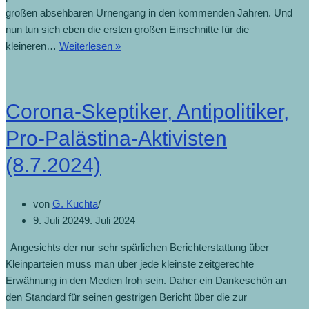
großen absehbaren Urnengang in den kommenden Jahren. Und
nun tun sich eben die ersten großen Einschnitte für die
Dafür
kleineren…
Weiterlesen »
haben
wir
leider
Corona-Skeptiker, Antipolitiker,
kein
Geld
Pro-Palästina-Aktivisten
mehr
(8.7.2024)
(13.5.2025)
von
G. Kuchta
9. Juli 2024
9. Juli 2024
Angesichts der nur sehr spärlichen Berichterstattung über
Kleinparteien muss man über jede kleinste zeitgerechte
Erwähnung in den Medien froh sein. Daher ein Dankeschön an
den Standard für seinen gestrigen Bericht über die zur