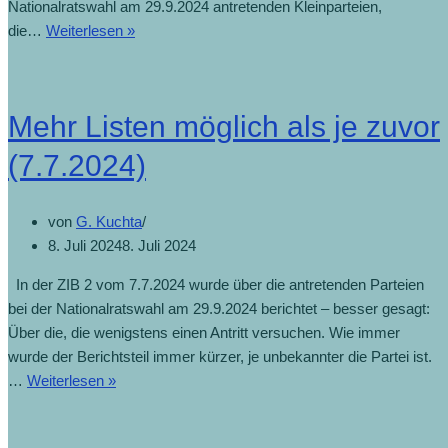
Nationalratswahl am 29.9.2024 antretenden Kleinparteien,
Corona-
die…
Weiterlesen »
Skeptiker,
Antipolitiker,
Pro-
Mehr Listen möglich als je zuvor
Palästina-
Aktivisten
(7.7.2024)
(8.7.2024)
von
G. Kuchta
8. Juli 2024
8. Juli 2024
In der ZIB 2 vom 7.7.2024 wurde über die antretenden Parteien
bei der Nationalratswahl am 29.9.2024 berichtet – besser gesagt:
Über die, die wenigstens einen Antritt versuchen. Wie immer
wurde der Berichtsteil immer kürzer, je unbekannter die Partei ist.
Mehr
…
Weiterlesen »
Listen
möglich