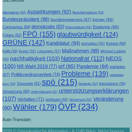
Suchwörter
Auswirkungen
(92)
Alternativen
(54)
Berichterstattung
(53)
Bundespräsident
(86)
bundesregierung
(67)
bürger
(66)
demokratie
(83)
Epidemie
(66)
Coronavirus
(64)
Entscheidung
(52)
FPÖ
(155)
glaubwürdigkeit
(124)
Folgen
(62)
GRÜNE
(142)
Kandidatur
(84)
Kosten
(64)
korruption
(55)
Maßnahmen
(89)
Kritik
(59)
Lösungen
(57)
Michael Ludwig
Kurier
(55)
Nationalrat
(112)
nachhaltigkeit
(103)
NEOS
(59)
(100)
orf
(95)
Pandemie
(84)
NR-Wahl 2019
(77)
parteien
Probleme
(139)
Politikverdrossenheit
(74)
(67)
sebastian
spö
(215)
Souverän
(61)
transparenz
(59)
kurz
(53)
Strategie
(52)
unterstützungserklärungen
Umsetzung
(60)
Unterstützung
(51)
(107)
Veränderung
Verhalten
(71)
vertrauen
(59)
Verzerrung
(52)
ÖVP
(234)
Wähler
(179)
(90)
Auto-Translate:
2026 © Demokratische Alternative - A 1140 Wien, Nikischgasse