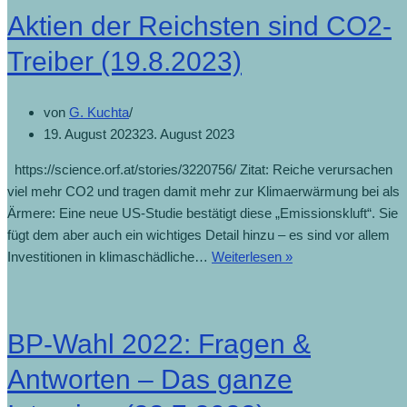
als
Aktien der Reichsten sind CO2-
je
zuvor
Treiber (19.8.2023)
(7.7.2024)
von
G. Kuchta
19. August 2023
23. August 2023
https://science.orf.at/stories/3220756/ Zitat: Reiche verursachen
viel mehr CO2 und tragen damit mehr zur Klimaerwärmung bei als
Ärmere: Eine neue US-Studie bestätigt diese „Emissionskluft“. Sie
fügt dem aber auch ein wichtiges Detail hinzu – es sind vor allem
Aktien
Investitionen in klimaschädliche…
Weiterlesen »
der
Reichsten
sind
BP-Wahl 2022: Fragen &
CO2-
Treiber
Antworten – Das ganze
(19.8.2023)