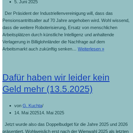
5. Juni 2025
Der Präsident der Industriellenvereinigung will, dass das
Pensionsantrittsalter auf 70 Jahre angehoben wird. Wohl wissend,
dass die weitere Roboterisierung, Ersatz von menschlichen
Arbeitsplätzen durch künstliche Intelligenz und anhaltende
Verlagerung in Billiglohnländer die Nachfrage auf dem
IV-
Arbeitsmarkt auch zukünftig senken…
Weiterlesen »
Chef
will
Pension
Dafür haben wir leider kein
erst
mit
Geld mehr (13.5.2025)
70
(4.6.2025)
von
G. Kuchta
14. Mai 2025
14. Mai 2025
Jetzt wurde also das Doppelbudget für die Jahre 2025 und 2026
präsentiert. Wohlweislich erst nach der Wienwahl 2025 als letzten