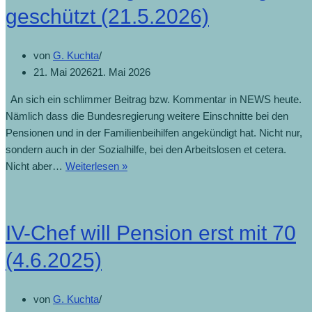
des
geschützt (21.5.2026)
Vermögens
(27.5.2026)
von
G. Kuchta
21. Mai 2026
21. Mai 2026
An sich ein schlimmer Beitrag bzw. Kommentar in NEWS heute.
Nämlich dass die Bundesregierung weitere Einschnitte bei den
Pensionen und in der Familienbeihilfen angekündigt hat. Nicht nur,
sondern auch in der Sozialhilfe, bei den Arbeitslosen et cetera.
Finanziell
Nicht aber…
Weiterlesen »
abgesichert
und
gut
IV-Chef will Pension erst mit 70
geschützt
(21.5.2026)
(4.6.2025)
von
G. Kuchta