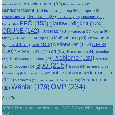
Auswirkungen
(92)
Alternativen
(54)
Berichterstattung
(53)
Bundespräsident
(86)
bundesregierung
(67)
bürger
(66)
demokratie
(83)
Epidemie
(66)
Coronavirus
(64)
Entscheidung
(52)
FPÖ
(155)
glaubwürdigkeit
(124)
Folgen
(62)
GRÜNE
(142)
Kandidatur
(84)
Kosten
(64)
korruption
(55)
Maßnahmen
(89)
Kritik
(59)
Lösungen
(57)
Michael Ludwig
Kurier
(55)
Nationalrat
(112)
nachhaltigkeit
(103)
NEOS
(59)
(100)
orf
(95)
Pandemie
(84)
NR-Wahl 2019
(77)
parteien
Probleme
(139)
Politikverdrossenheit
(74)
(67)
sebastian
spö
(215)
Souverän
(61)
transparenz
(59)
kurz
(53)
Strategie
(52)
unterstützungserklärungen
Umsetzung
(60)
Unterstützung
(51)
(107)
Veränderung
Verhalten
(71)
vertrauen
(59)
Verzerrung
(52)
ÖVP
(234)
Wähler
(179)
(90)
Auto-Translate:
2026 © Demokratische Alternative - A 1140 Wien, Nikischgasse
8/13