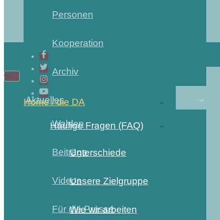
Personen
Kooperation
Archiv
Aktuelles
Home / die DA
Wahlen
Häufige Fragen (FAQ)
Beiträge
Unterschiede
Videos
Unsere Zielgruppe
Für die Presse
Wie wir arbeiten