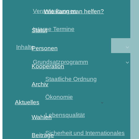
Veranstaltungen
Wie kann man helfen?
Interne Termine
Statut
Inhalte
Personen
Grundsatzprogramm
Kooperation
Staatliche Ordnung
Archiv
Ökonomie
Aktuelles
Lebensqualität
Wahlen
Sicherheit und Internationales
Beiträge