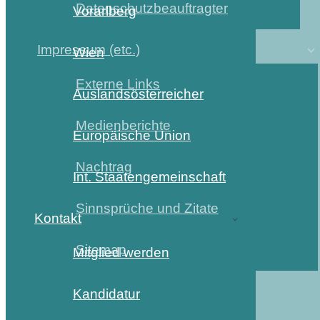
Datenschutzbeauftragter
Vorarlberg
Impressum (etc.)
Wien
Externe Links
Auslandsösterreicher
Medienberichte
Europäische Union
Nachtrag
Int. Staatengemeinschaft
Sinnsprüche und Zitate
Kontakt
Sitemap
Mitglied werden
Kandidatur