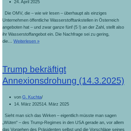
24. April 2025
Die OMV, die – wie wir lesen – überhaupt als einziges
Unternehmen öffentliche Wasserstofftankstellen in Österreich
angeboten hat – und zwar ganze fünf (5 !) an der Zahl, stellt also
ihr Wasserstoffangebot ein. Die Nachfrage sei zu gering,
OMV
die…
Weiterlesen »
schließt
alle
Wasserstofftankstellen
Trump bekräftigt
(23.4.2025)
Annexionsdrohung (14.3.2025)
von
G. Kuchta
14. März 2025
14. März 2025
Sieht man sich das Wirken – eigentlich müsste man sagen
„Wüten“ – des Trump-Regimes in den USA gerade an, vor allem
das Vorgehen des Präsidenten selbst und die Vorschläge seines