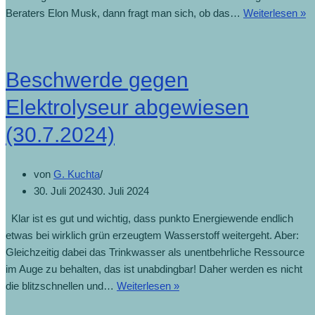
T
Beraters Elon Musk, dann fragt man sich, ob das…
Weiterlesen »
be
A
(1
Beschwerde gegen
Elektrolyseur abgewiesen
(30.7.2024)
von
G. Kuchta
30. Juli 2024
30. Juli 2024
Klar ist es gut und wichtig, dass punkto Energiewende endlich
etwas bei wirklich grün erzeugtem Wasserstoff weitergeht. Aber:
Gleichzeitig dabei das Trinkwasser als unentbehrliche Ressource
im Auge zu behalten, das ist unabdingbar! Daher werden es nicht
Beschwerde
die blitzschnellen und…
Weiterlesen »
gegen