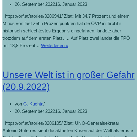
26. September 2022
16. Januar 2023
https://orf.at/stories/3286941/ Zitat: Mit 34,7 Prozent und einem
Minus von fast zehn Prozentpunkten hat die ÖVP in Tirol ihr
historisch schlechtestes Ergebnis eingefahren, landete aber
trotzdem auf dem ersten Platz. … Auf Platz zwei landet die FPÖ
Abwärtstrend
mit 18,8 Prozent…
Weiterlesen »
und
geschürte
Ängste
Unsere Welt ist in großer Gefahr
(26.9.2022)
(20.9.2022)
von
G. Kuchta
20. September 2022
16. Januar 2023
https://orf.at/stories/3286105/ Zitat: UNO-Generalsekretär
Antonio Guterres sieht die aktuellen Krisen auf der Welt als ernste