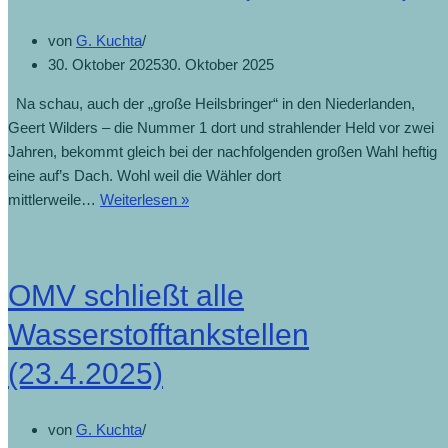
von
G. Kuchta
30. Oktober 2025
30. Oktober 2025
Na schau, auch der „große Heilsbringer“ in den Niederlanden,
Geert Wilders – die Nummer 1 dort und strahlender Held vor zwei
Jahren, bekommt gleich bei der nachfolgenden großen Wahl heftig
eine auf’s Dach. Wohl weil die Wähler dort
Niederlande-
mittlerweile…
Weiterlesen »
Wahl:
Populist
Wilders
OMV schließt alle
stürzt
ab
Wasserstofftankstellen
(30.10.2025)
(23.4.2025)
von
G. Kuchta