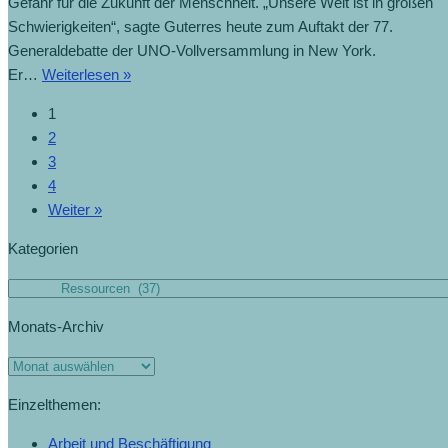
Gefahr für die Zukunft der Menschheit. „Unsere Welt ist in großen
Schwierigkeiten“, sagte Guterres heute zum Auftakt der 77.
Generaldebatte der UNO-Vollversammlung in New York.
Unsere
Er…
Weiterlesen »
Welt
1
ist
2
in
3
großer
4
Gefahr
Weiter »
(20.9.2022)
Kategorien
Kategorien
Monats-Archiv
Monats-
Archiv
Einzelthemen:
Arbeit und Beschäftigung