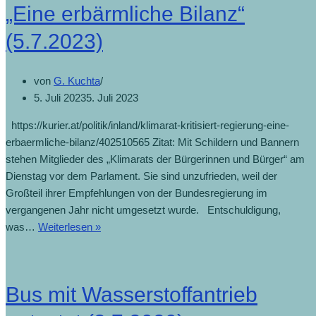
(11.7.2024)
„Eine erbärmliche Bilanz“
(5.7.2023)
von
G. Kuchta
5. Juli 2023
5. Juli 2023
https://kurier.at/politik/inland/klimarat-kritisiert-regierung-eine-
erbaermliche-bilanz/402510565 Zitat: Mit Schildern und Bannern
stehen Mitglieder des „Klimarats der Bürgerinnen und Bürger“ am
Dienstag vor dem Parlament. Sie sind unzufrieden, weil der
Großteil ihrer Empfehlungen von der Bundesregierung im
vergangenen Jahr nicht umgesetzt wurde. Entschuldigung,
Klimarat
was…
Weiterlesen »
kritisiert
Regierung:
„Eine
Bus mit Wasserstoffantrieb
erbärmliche
Bilanz“