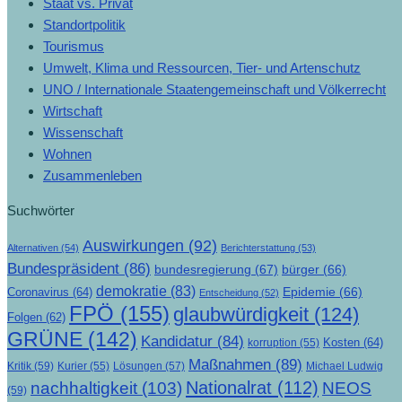
Staat vs. Privat
Standortpolitik
Tourismus
Umwelt, Klima und Ressourcen, Tier- und Artenschutz
UNO / Internationale Staatengemeinschaft und Völkerrecht
Wirtschaft
Wissenschaft
Wohnen
Zusammenleben
Suchwörter
Auswirkungen
(92)
Alternativen
(54)
Berichterstattung
(53)
Bundespräsident
(86)
bundesregierung
(67)
bürger
(66)
demokratie
(83)
Epidemie
(66)
Coronavirus
(64)
Entscheidung
(52)
FPÖ
(155)
glaubwürdigkeit
(124)
Folgen
(62)
GRÜNE
(142)
Kandidatur
(84)
Kosten
(64)
korruption
(55)
Maßnahmen
(89)
Kritik
(59)
Lösungen
(57)
Michael Ludwig
Kurier
(55)
Nationalrat
(112)
nachhaltigkeit
(103)
NEOS
(59)