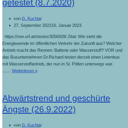
getestet (8.7.2020)
(5.7.2023)
von
G. Kuchta
27. September 2022
16. Januar 2023
https://noe.orf.at/stories/3056928/ Zitat: Wie sieht die
Energiewende im öffentlichen Verkehr der Zukunft aus? Welcher
Antrieb macht das Rennen: Batterie oder Wasserstoff? VOR und
das Busunternehmen Dr.Richard testen derzeit einen Linienbus
mit Wasserstoffantrieb, der nun in St. Pölten unterwegs war.
Bus
……
Weiterlesen »
mit
Wasserstoffantrieb
getestet
Abwärtstrend und geschürte
(8.7.2020)
Ängste (26.9.2022)
von
G. Kuchta