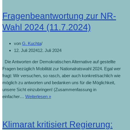
Elektrolyseur
abgewiesen
Fragenbeantwortung zur NR-
(30.7.2024)
Wahl 2024 (11.7.2024)
von
G. Kuchta
12. Juli 2024
12. Juli 2024
Die Antworten der Demokratischen Alternative auf gestellte
Fragen bezüglich Mobilität zur Nationalratswahl 2024. Egal wer
fragt: Wir versuchen, so rasch, aber auch konkret/sachlich wie
möglich zu antworten und bedanken uns für die Möglichkeit,
unsere Sicht einzubringen! (Zusammenfassung in
Fragenbeantwortung
einfacher…
Weiterlesen »
zur
NR-
Wahl
Klimarat kritisiert Regierung:
2024