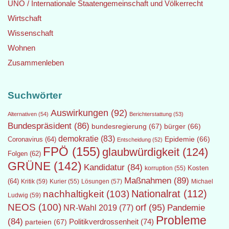
UNO / Internationale Staatengemeinschaft und Völkerrecht
Wirtschaft
Wissenschaft
Wohnen
Zusammenleben
Suchwörter
Auswirkungen
(92)
Alternativen
(54)
Berichterstattung
(53)
Bundespräsident
(86)
bundesregierung
(67)
bürger
(66)
demokratie
(83)
Epidemie
(66)
Coronavirus
(64)
Entscheidung
(52)
FPÖ
(155)
glaubwürdigkeit
(124)
Folgen
(62)
GRÜNE
(142)
Kandidatur
(84)
Kosten
korruption
(55)
Maßnahmen
(89)
(64)
Kritik
(59)
Lösungen
(57)
Michael
Kurier
(55)
Nationalrat
(112)
nachhaltigkeit
(103)
Ludwig
(59)
NEOS
(100)
orf
(95)
Pandemie
NR-Wahl 2019
(77)
Probleme
(84)
Politikverdrossenheit
(74)
parteien
(67)