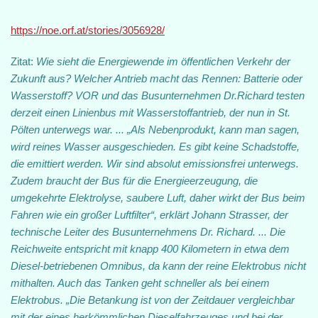
https://noe.orf.at/stories/3056928/
Zitat:
Wie sieht die Energiewende im öffentlichen Verkehr der
Zukunft aus? Welcher Antrieb macht das Rennen: Batterie oder
Wasserstoff? VOR und das Busunternehmen Dr.Richard testen
derzeit einen Linienbus mit Wasserstoffantrieb, der nun in St.
Pölten unterwegs war. ... „Als Nebenprodukt, kann man sagen,
wird reines Wasser ausgeschieden. Es gibt keine Schadstoffe,
die emittiert werden. Wir sind absolut emissionsfrei unterwegs.
Zudem braucht der Bus für die Energieerzeugung, die
umgekehrte Elektrolyse, saubere Luft, daher wirkt der Bus beim
Fahren wie ein großer Luftfilter“, erklärt Johann Strasser, der
technische Leiter des Busunternehmens Dr. Richard. ... Die
Reichweite entspricht mit knapp 400 Kilometern in etwa dem
Diesel-betriebenen Omnibus, da kann der reine Elektrobus nicht
mithalten. Auch das Tanken geht schneller als bei einem
Elektrobus. „Die Betankung ist von der Zeitdauer vergleichbar
mit der eines herkömmlichen Dieselfahrzeuges und bei der