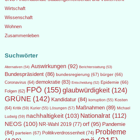
Wirtschaft
Wissenschaft
Wohnen
Zusammenleben
Suchwörter
Auswirkungen
(92)
Alternativen
(54)
Berichterstattung
(53)
Bundespräsident
(86)
bundesregierung
(67)
bürger
(66)
demokratie
(83)
Epidemie
(66)
Coronavirus
(64)
Entscheidung
(52)
FPÖ
(155)
glaubwürdigkeit
(124)
Folgen
(62)
GRÜNE
(142)
Kandidatur
(84)
Kosten
korruption
(55)
Maßnahmen
(89)
(64)
Kritik
(59)
Lösungen
(57)
Michael
Kurier
(55)
Nationalrat
(112)
nachhaltigkeit
(103)
Ludwig
(59)
NEOS
(100)
orf
(95)
Pandemie
NR-Wahl 2019
(77)
Probleme
(84)
Politikverdrossenheit
(74)
parteien
(67)