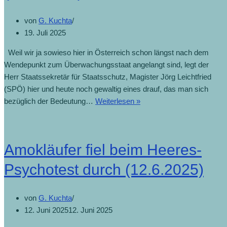
von
G. Kuchta
19. Juli 2025
Weil wir ja sowieso hier in Österreich schon längst nach dem
Wendepunkt zum Überwachungsstaat angelangt sind, legt der
Herr Staatssekretär für Staatsschutz, Magister Jörg Leichtfried
(SPÖ) hier und heute noch gewaltig eines drauf, das man sich
Social
bezüglich der Bedeutung…
Weiterlesen »
Media
erst
ab
Amokläufer fiel beim Heeres-
15
Jahren
Psychotest durch (12.6.2025)
(19.7.2025)
von
G. Kuchta
12. Juni 2025
12. Juni 2025