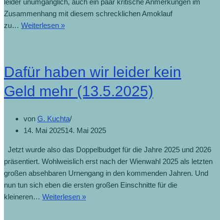
leider unumgänglich, auch ein paar kritische Anmerkungen im
Zusammenhang mit diesem schrecklichen Amoklauf
Erste
zu…
Weiterlesen »
Rufe
nach
strengerem
Dafür haben wir leider kein
Waffengesetz
(11.6.2025)
Geld mehr (13.5.2025)
von
G. Kuchta
14. Mai 2025
14. Mai 2025
Jetzt wurde also das Doppelbudget für die Jahre 2025 und 2026
präsentiert. Wohlweislich erst nach der Wienwahl 2025 als letzten
großen absehbaren Urnengang in den kommenden Jahren. Und
nun tun sich eben die ersten großen Einschnitte für die
Dafür
kleineren…
Weiterlesen »
haben
wir