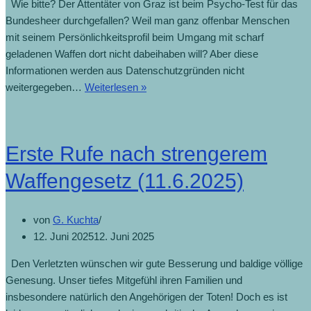
Wie bitte? Der Attentäter von Graz ist beim Psycho-Test für das
Bundesheer durchgefallen? Weil man ganz offenbar Menschen
mit seinem Persönlichkeitsprofil beim Umgang mit scharf
geladenen Waffen dort nicht dabeihaben will? Aber diese
Informationen werden aus Datenschutzgründen nicht
Amokläufer
weitergegeben…
Weiterlesen »
fiel
beim
Heeres-
Erste Rufe nach strengerem
Psychotest
durch
Waffengesetz (11.6.2025)
(12.6.2025)
von
G. Kuchta
12. Juni 2025
12. Juni 2025
Den Verletzten wünschen wir gute Besserung und baldige völlige
Genesung. Unser tiefes Mitgefühl ihren Familien und
insbesondere natürlich den Angehörigen der Toten! Doch es ist