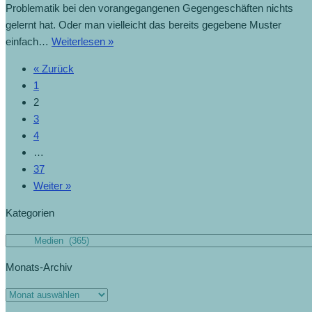
Problematik bei den vorangegangenen Gegengeschäften nichts
gelernt hat. Oder man vielleicht das bereits gegebene Muster
Regierung
einfach…
Weiterlesen »
will
« Zurück
wieder
1
Gegengeschäfte
2
(14.4.2025)
3
4
…
37
Weiter »
Kategorien
Kategorien
Monats-Archiv
Monats-
Archiv