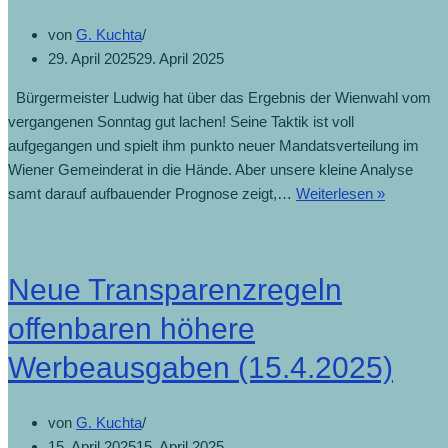
Wienwahl
von
G. Kuchta
(30.4.2025)
29. April 2025
29. April 2025
Bürgermeister Ludwig hat über das Ergebnis der Wienwahl vom
vergangenen Sonntag gut lachen! Seine Taktik ist voll
aufgegangen und spielt ihm punkto neuer Mandatsverteilung im
Wiener Gemeinderat in die Hände. Aber unsere kleine Analyse
Wahlsieg
samt darauf aufbauender Prognose zeigt,…
Weiterlesen »
SPÖ
hat
alle
Neue Transparenzregeln
Optionen
(29.4.202
offenbaren höhere
Werbeausgaben (15.4.2025)
von
G. Kuchta
15. April 2025
15. April 2025