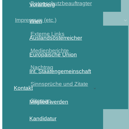
Datenschutzbeauftragter
Vorarlberg
Impressum (etc.)
Wien
Externe Links
Auslandsösterreicher
Medienberichte
Europäische Union
Nachtrag
Int. Staatengemeinschaft
Sinnsprüche und Zitate
Kontakt
Sitemap
Mitglied werden
Kandidatur