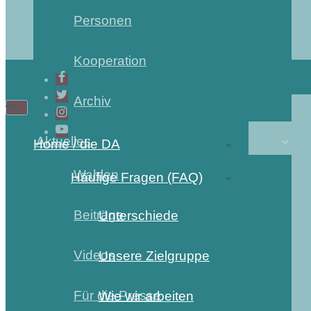
Personen
Kooperation
Archiv
Aktuelles
Home / die DA
Wahlen
Häufige Fragen (FAQ)
Beiträge
Unterschiede
Videos
Unsere Zielgruppe
Für die Presse
Wie wir arbeiten