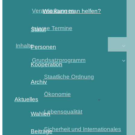
Veranstaltungen
Wie kann man helfen?
Interne Termine
Statut
Inhalte
Personen
Grundsatzprogramm
Kooperation
Staatliche Ordnung
Archiv
Ökonomie
Aktuelles
Lebensqualität
Wahlen
Sicherheit und Internationales
Beiträge