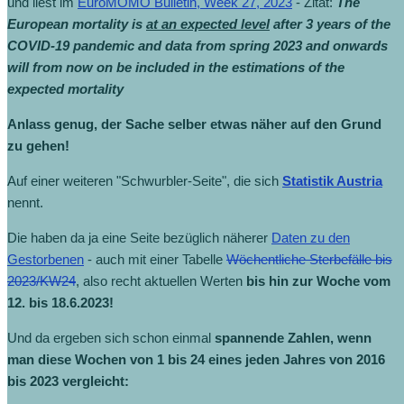
und liest im
EuroMOMO Bulletin, Week 27, 2023
- Zitat:
The
European mortality is
at an expected level
after 3 years of the
COVID-19 pandemic and data from spring 2023 and onwards
will from now on be included in the estimations of the
expected mortality
Anlass genug, der Sache selber etwas näher auf den Grund
zu gehen!
Auf einer weiteren "Schwurbler-Seite", die sich
Statistik Austria
nennt.
Die haben da ja eine Seite bezüglich näherer
Daten zu den
Gestorbenen
- auch mit einer Tabelle
Wöchentliche Sterbefälle bis
2023/KW24
, also recht aktuellen Werten
bis hin zur Woche vom
12. bis 18.6.2023!
Und da ergeben sich schon einmal
spannende Zahlen, wenn
man diese Wochen von 1 bis 24 eines jeden Jahres von 2016
bis 2023 vergleicht: