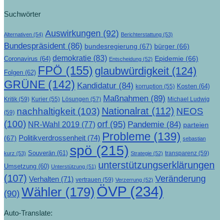
Suchwörter
Auswirkungen
(92)
Alternativen
(54)
Berichterstattung
(53)
Bundespräsident
(86)
bundesregierung
(67)
bürger
(66)
demokratie
(83)
Epidemie
(66)
Coronavirus
(64)
Entscheidung
(52)
FPÖ
(155)
glaubwürdigkeit
(124)
Folgen
(62)
GRÜNE
(142)
Kandidatur
(84)
Kosten
(64)
korruption
(55)
Maßnahmen
(89)
Kritik
(59)
Lösungen
(57)
Michael Ludwig
Kurier
(55)
Nationalrat
(112)
nachhaltigkeit
(103)
NEOS
(59)
(100)
orf
(95)
Pandemie
(84)
NR-Wahl 2019
(77)
parteien
Probleme
(139)
Politikverdrossenheit
(74)
(67)
sebastian
spö
(215)
Souverän
(61)
transparenz
(59)
kurz
(53)
Strategie
(52)
unterstützungserklärungen
Umsetzung
(60)
Unterstützung
(51)
(107)
Veränderung
Verhalten
(71)
vertrauen
(59)
Verzerrung
(52)
ÖVP
(234)
Wähler
(179)
(90)
Auto-Translate: