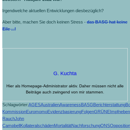
Irgendwelche aktuellen Entwicklungen diesbezüglich?
Aber bitte, machen Sie doch keinen Stress -
das BASG hat keine
Eile ...!
G. Kuchta
Hier als Homepage-Administrator aktiv. Daher müssen nicht alle
Beiträge auch zwingend von mir stammen.
Schlagwörter:
AGES
Australien
Awareness
BASG
Berichterstattung
Bo
Kommission
Euromomo
Evidenzbasierung
Folgen
GRÜNE
Impfneben
Rauch
John
Campbell
Kollateralschäden
Mortalität
Nachforschung
ONS
Oppositio